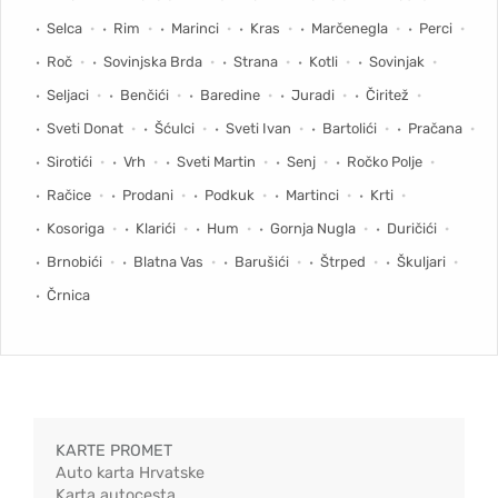
Selca
Rim
Marinci
Kras
Marčenegla
Perci
Roč
Sovinjska Brda
Strana
Kotli
Sovinjak
Seljaci
Benčići
Baredine
Juradi
Čiritež
Sveti Donat
Šćulci
Sveti Ivan
Bartolići
Pračana
Sirotići
Vrh
Sveti Martin
Senj
Ročko Polje
Račice
Prodani
Podkuk
Martinci
Krti
Kosoriga
Klarići
Hum
Gornja Nugla
Duričići
Brnobići
Blatna Vas
Barušići
Štrped
Škuljari
Črnica
KARTE PROMET
Auto karta Hrvatske
Karta autocesta