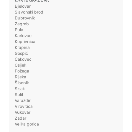
KARTE GRADOVA
Bjelovar
Slavonski brod
Dubrovnik
Zagreb
Pula
Karlovac
Koprivnica
Krapina
Gospić
Čakovec
Osijek
Požega
Rijeka
Šibenik
Sisak
Split
Varaždin
Virovitica
Vukovar
Zadar
Velika gorica