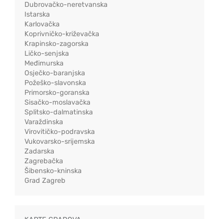
Dubrovačko-neretvanska
Istarska
Karlovačka
Koprivničko-križevačka
Krapinsko-zagorska
Ličko-senjska
Međimurska
Osječko-baranjska
Požeško-slavonska
Primorsko-goranska
Sisačko-moslavačka
Splitsko-dalmatinska
Varaždinska
Virovitičko-podravska
Vukovarsko-srijemska
Zadarska
Zagrebačka
Šibensko-kninska
Grad Zagreb