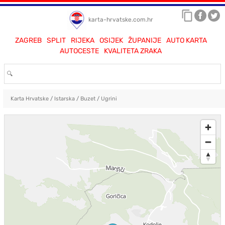
karta-hrvatske.com.hr
ZAGREB
SPLIT
RIJEKA
OSIJEK
ŽUPANIJE
AUTO KARTA
AUTOCESTE
KVALITETA ZRAKA
Karta Hrvatske
/
Istarska
/
Buzet
/
Ugrini