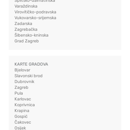
Splitsko-dalmatinska
Varaždinska
Virovitičko-podravska
Vukovarsko-srijemska
Zadarska
Zagrebačka
Šibensko-kninska
Grad Zagreb
KARTE GRADOVA
Bjelovar
Slavonski brod
Dubrovnik
Zagreb
Pula
Karlovac
Koprivnica
Krapina
Gospić
Čakovec
Osijek