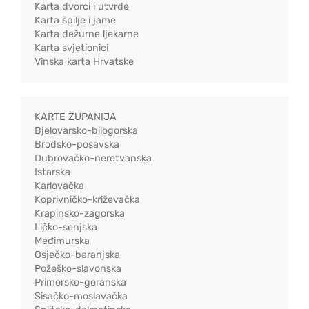
Karta dvorci i utvrde
Karta špilje i jame
Karta dežurne ljekarne
Karta svjetionici
Vinska karta Hrvatske
KARTE ŽUPANIJA
Bjelovarsko-bilogorska
Brodsko-posavska
Dubrovačko-neretvanska
Istarska
Karlovačka
Koprivničko-križevačka
Krapinsko-zagorska
Ličko-senjska
Međimurska
Osječko-baranjska
Požeško-slavonska
Primorsko-goranska
Sisačko-moslavačka