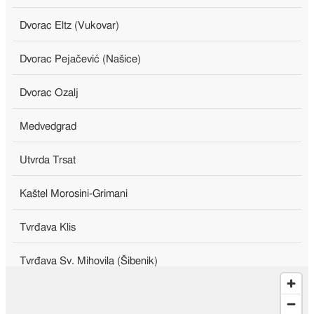
Dvorac Eltz (Vukovar)
Dvorac Pejačević (Našice)
Dvorac Ozalj
Medvedgrad
Utvrda Trsat
Kaštel Morosini-Grimani
Tvrđava Klis
Tvrđava Sv. Mihovila (Šibenik)
Dubrovačke gradske zidine