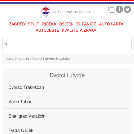
karta-hrvatske.com.hr
ZAGREB
SPLIT
RIJEKA
OSIJEK
ŽUPANIJE
AUTO KARTA
AUTOCESTE
KVALITETA ZRAKA
Karta Hrvatske
/
Dvorci i utvrde Hrvatske
Dvorci i utvrde
Dvorac Trakošćan
Veliki Tabor
Stari grad Varaždin
Tvrđa Osijek