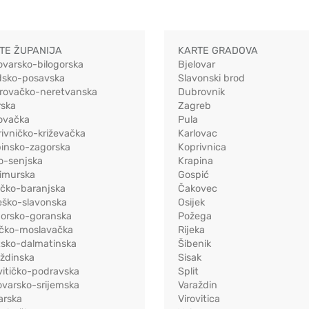
TE ŽUPANIJA
KARTE GRADOVA
ovarsko-bilogorska
Bjelovar
dsko-posavska
Slavonski brod
rovačko-neretvanska
Dubrovnik
rska
Zagreb
ovačka
Pula
ivničko-križevačka
Karlovac
pinsko-zagorska
Koprivnica
o-senjska
Krapina
imurska
Gospić
ečko-baranjska
Čakovec
eško-slavonska
Osijek
morsko-goranska
Požega
ačko-moslavačka
Rijeka
tsko-dalmatinska
Šibenik
ždinska
Sisak
vitičko-podravska
Split
varsko-srijemska
Varaždin
arska
Virovitica