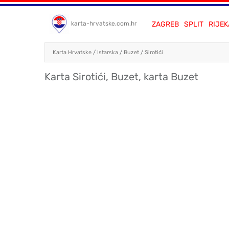
ZAGREB
SPLIT
RIJEK
karta-hrvatske.com.hr
Karta Hrvatske
/
Istarska
/
Buzet
/
Sirotići
Karta Sirotići, Buzet, karta Buzet