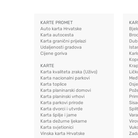
KARTE PROMET
KAR
Auto karta Hrvatske
Bjel
Karta autocesta
Bro
Karta granični prijelazi
Dub
Udaljenosti gradova
Ista
Cijene goriva
Karl
Kopr
KARTE
Kra
Karta kvaliteta zraka (Uživo)
Ličk
Karta nacionalni parkovi
Međ
Karta toplice
Osj
Karta planinarski domovi
Pož
Karta planinski vrhovi
Pri
Karta parkovi prirode
Sis
Karta dvorci i utvrde
Spli
Karta špilje i jame
Vara
Karta dežurne ljekarne
Viro
Karta svjetionici
Vuko
Vinska karta Hrvatske
Zad