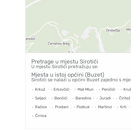
Pretrage u mjestu
Sirotići
U mjestu Sirotići pretražuju se:
Mjesta u istoj općini (Buzet)
Sirotići se nalazi u općini Buzet zajedno s mje
Krkuž
Erkovčići
Mali Mlun
Peničići
Kruš
Seljaci
Benčići
Baredine
Juradi
Čiritež
Račice
Prodani
Podkuk
Martinci
Krti
Črnica