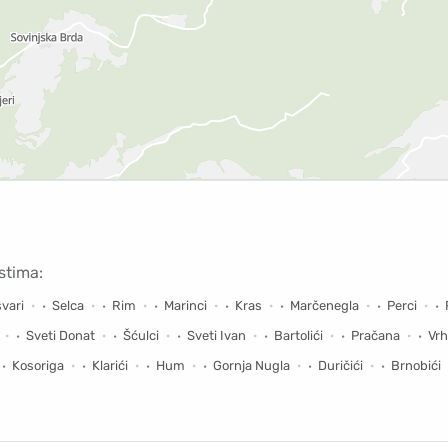
stima:
vari
Selca
Rim
Marinci
Kras
Marčenegla
Perci
Sveti Donat
Šćulci
Sveti Ivan
Bartolići
Pračana
Vrh
Kosoriga
Klarići
Hum
Gornja Nugla
Duričići
Brnobići