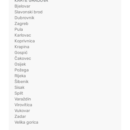
KARTE GRADOVA
Bjelovar
Slavonski brod
Dubrovnik
Zagreb
Pula
Karlovac
Koprivnica
Krapina
Gospić
Čakovec
Osijek
Požega
Rijeka
Šibenik
Sisak
Split
Varaždin
Virovitica
Vukovar
Zadar
Velika gorica