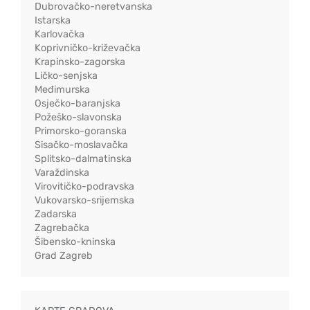
Dubrovačko-neretvanska
Istarska
Karlovačka
Koprivničko-križevačka
Krapinsko-zagorska
Ličko-senjska
Međimurska
Osječko-baranjska
Požeško-slavonska
Primorsko-goranska
Sisačko-moslavačka
Splitsko-dalmatinska
Varaždinska
Virovitičko-podravska
Vukovarsko-srijemska
Zadarska
Zagrebačka
Šibensko-kninska
Grad Zagreb