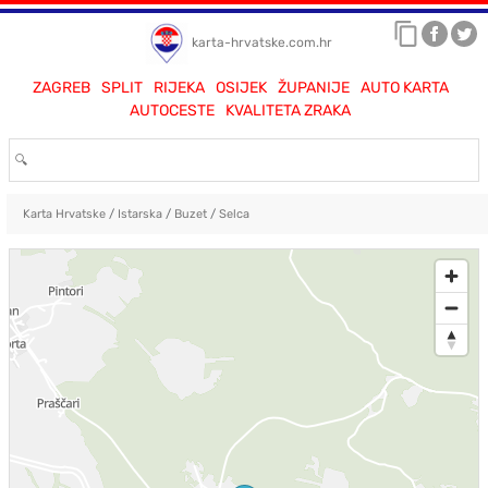
karta-hrvatske.com.hr
ZAGREB
SPLIT
RIJEKA
OSIJEK
ŽUPANIJE
AUTO KARTA
AUTOCESTE
KVALITETA ZRAKA
Karta Hrvatske
/
Istarska
/
Buzet
/
Selca