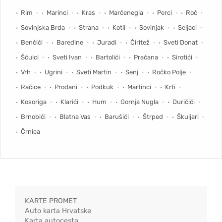
Rim
Marinci
Kras
Marčenegla
Perci
Roč
Sovinjska Brda
Strana
Kotli
Sovinjak
Seljaci
Benčići
Baredine
Juradi
Čiritež
Sveti Donat
Šćulci
Sveti Ivan
Bartolići
Pračana
Sirotići
Vrh
Ugrini
Sveti Martin
Senj
Ročko Polje
Račice
Prodani
Podkuk
Martinci
Krti
Kosoriga
Klarići
Hum
Gornja Nugla
Duričići
Brnobići
Blatna Vas
Barušići
Štrped
Škuljari
Črnica
KARTE PROMET
Auto karta Hrvatske
Karta autocesta