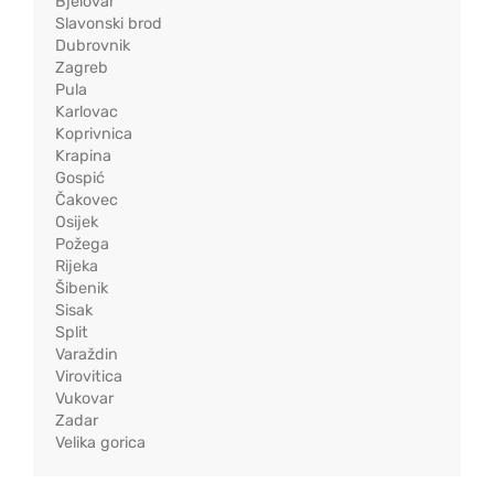
Bjelovar
Slavonski brod
Dubrovnik
Zagreb
Pula
Karlovac
Koprivnica
Krapina
Gospić
Čakovec
Osijek
Požega
Rijeka
Šibenik
Sisak
Split
Varaždin
Virovitica
Vukovar
Zadar
Velika gorica