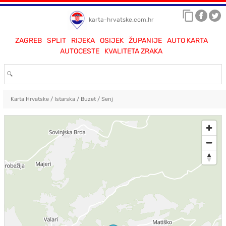
karta-hrvatske.com.hr
ZAGREB
SPLIT
RIJEKA
OSIJEK
ŽUPANIJE
AUTO KARTA
AUTOCESTE
KVALITETA ZRAKA
Karta Hrvatske
/
Istarska
/
Buzet
/
Senj