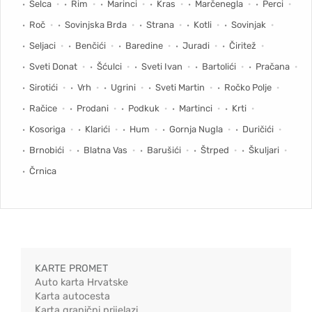
Selca
Rim
Marinci
Kras
Marčenegla
Perci
Roč
Sovinjska Brda
Strana
Kotli
Sovinjak
Seljaci
Benčići
Baredine
Juradi
Čiritež
Sveti Donat
Šćulci
Sveti Ivan
Bartolići
Pračana
Sirotići
Vrh
Ugrini
Sveti Martin
Ročko Polje
Račice
Prodani
Podkuk
Martinci
Krti
Kosoriga
Klarići
Hum
Gornja Nugla
Duričići
Brnobići
Blatna Vas
Barušići
Štrped
Škuljari
Črnica
KARTE PROMET
Auto karta Hrvatske
Karta autocesta
Karta granični prijelazi