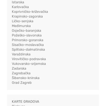
Istarska
Karlovačka
Koprivničko-križevačka
Krapinsko-zagorska
Ličko-senjska
Međimurska
Osječko-baranjska
Požeško-slavonska
Primorsko-goranska
Sisačko-moslavačka
Splitsko-dalmatinska
Varaždinska
Virovitičko-podravska
Vukovarsko-srijemska
Zadarska
Zagrebačka
Šibensko-kninska
Grad Zagreb
KARTE GRADOVA