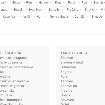
vari
Selca
Rim
Marinci
Kras
Perci
Roč
Sovinjs
Donat
Šćulci
Sveti Ivan
Bartolići
Pračana
Sirotići
Vr
Kosoriga
Klarići
Hum
Gornja Nugla
Duričići
Brnobići
TE ŽUPANIJA
KARTE GRADOVA
ovarsko-bilogorska
Bjelovar
dsko-posavska
Slavonski brod
rovačko-neretvanska
Dubrovnik
rska
Zagreb
ovačka
Pula
ivničko-križevačka
Karlovac
pinsko-zagorska
Koprivnica
o-senjska
Krapina
imurska
Gospić
ečko-baranjska
Čakovec
eško-slavonska
Osijek