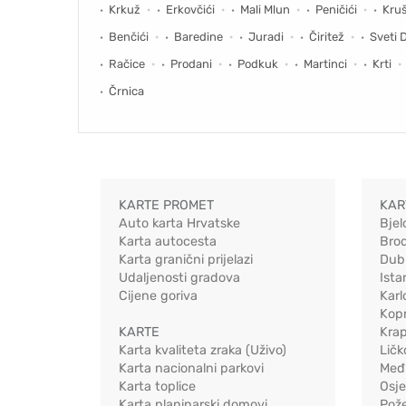
Krkuž
Erkovčići
Mali Mlun
Peničići
Kruš
Benčići
Baredine
Juradi
Čiritež
Sveti 
Račice
Prodani
Podkuk
Martinci
Krti
Črnica
KARTE PROMET
KAR
Auto karta Hrvatske
Bjel
Karta autocesta
Bro
Karta granični prijelazi
Dub
Udaljenosti gradova
Ista
Cijene goriva
Karl
Kopr
KARTE
Kra
Karta kvaliteta zraka (Uživo)
Ličk
Karta nacionalni parkovi
Međ
Karta toplice
Osj
Karta planinarski domovi
Pož