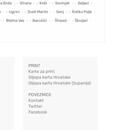
ka Brda
Strana
Kotli
Sovinjak
Seljaci
h
Ugrini
Sveti Martin
Senj
Ročko Polje
Blatna Vas
Barušići
Štrped
Škuljari
PRINT
Karte za print
Slijepa karta Hrvatske
Slijepa karta Hrvatske (županije)
POVEZNICE
Kontakt
Twitter
Facebook