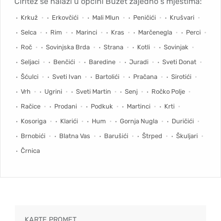
Čiritež se nalazi u općini Buzet zajedno s mjestima:
Krkuž
Erkovčići
Mali Mlun
Peničići
Krušvari
Selca
Rim
Marinci
Kras
Marčenegla
Perci
Roč
Sovinjska Brda
Strana
Kotli
Sovinjak
Seljaci
Benčići
Baredine
Juradi
Sveti Donat
Šćulci
Sveti Ivan
Bartolići
Pračana
Sirotići
Vrh
Ugrini
Sveti Martin
Senj
Ročko Polje
Račice
Prodani
Podkuk
Martinci
Krti
Kosoriga
Klarići
Hum
Gornja Nugla
Duričići
Brnobići
Blatna Vas
Barušići
Štrped
Škuljari
Črnica
KARTE PROMET