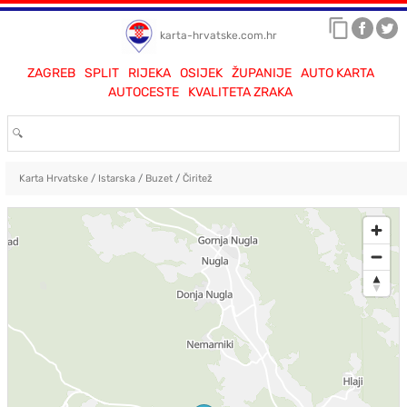
karta-hrvatske.com.hr
ZAGREB
SPLIT
RIJEKA
OSIJEK
ŽUPANIJE
AUTO KARTA
AUTOCESTE
KVALITETA ZRAKA
Karta Hrvatske
/
Istarska
/
Buzet
/
Čiritež