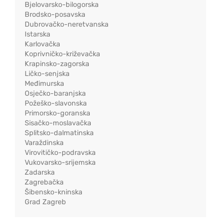
Bjelovarsko-bilogorska
Brodsko-posavska
Dubrovačko-neretvanska
Istarska
Karlovačka
Koprivničko-križevačka
Krapinsko-zagorska
Ličko-senjska
Međimurska
Osječko-baranjska
Požeško-slavonska
Primorsko-goranska
Sisačko-moslavačka
Splitsko-dalmatinska
Varaždinska
Virovitičko-podravska
Vukovarsko-srijemska
Zadarska
Zagrebačka
Šibensko-kninska
Grad Zagreb