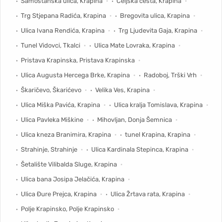
Samostanska ulica, Krapina
Celjska cesta, Krapina
Trg Stjepana Radića, Krapina
Bregovita ulica, Krapina
Ulica Ivana Rendića, Krapina
Trg Ljudevita Gaja, Krapina
Tunel Vidovci, Tkalci
Ulica Mate Lovraka, Krapina
Pristava Krapinska, Pristava Krapinska
Ulica Augusta Hercega Brke, Krapina
Radoboj, Trški Vrh
Škaričevo, Škarićevo
Velika Ves, Krapina
Ulica Miška Pavića, Krapina
Ulica kralja Tomislava, Krapina
Ulica Pavleka Miškine
Mihovljan, Donja Šemnica
Ulica kneza Branimira, Krapina
tunel Krapina, Krapina
Strahinje, Strahinje
Ulica Kardinala Stepinca, Krapina
Šetalište Vilibalda Sluge, Krapina
Ulica bana Josipa Jelačića, Krapina
Ulica Đure Prejca, Krapina
Ulica Žrtava rata, Krapina
Polje Krapinsko, Polje Krapinsko