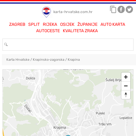
karta-hrvatske.com.hr
ZAGREB
SPLIT
RIJEKA
OSIJEK
ŽUPANIJE
AUTO KARTA
AUTOCESTE
KVALITETA ZRAKA
Karta Hrvatske
/
Krapinsko-zagorska
/
Krapina