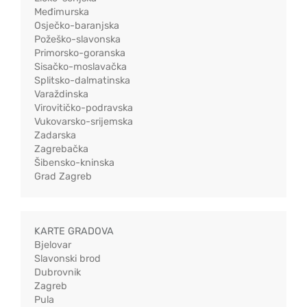
Međimurska
Osječko-baranjska
Požeško-slavonska
Primorsko-goranska
Sisačko-moslavačka
Splitsko-dalmatinska
Varaždinska
Virovitičko-podravska
Vukovarsko-srijemska
Zadarska
Zagrebačka
Šibensko-kninska
Grad Zagreb
KARTE GRADOVA
Bjelovar
Slavonski brod
Dubrovnik
Zagreb
Pula