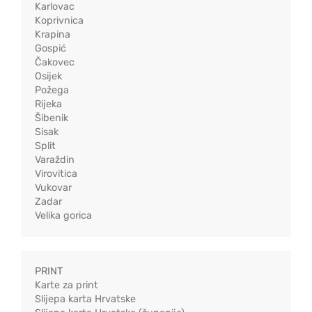
Karlovac
Koprivnica
Krapina
Gospić
Čakovec
Osijek
Požega
Rijeka
Šibenik
Sisak
Split
Varaždin
Virovitica
Vukovar
Zadar
Velika gorica
PRINT
Karte za print
Slijepa karta Hrvatske