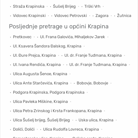
Straža Krapinska
Šušelj Brijeg
Trški Vrh
Vidovec Krapinski
Vidovec Petrovski
Zagora
Žutnica
Posljednje pretrage u općini
Krapina
Pretkovec
Ul. Frana Galovića, Mihaljekov Jarek
Ul. Ksavera Šandora Đalskog, Krapina
Ul. Đure Prejca, Krapina
Ul. dr. Franje Tuđmana, Krapina
Ul. Ivana Rendića, Krapina
Ul. dr. Franje Tuđmana, Krapina
Ulica Augusta Šenoe, Krapina
Ulica Ante Starčevića, Krapina
Bobovje, Bobovje
Podgora Krapinska, Podgora Krapinska
Ulica Pavleka Miškine, Krapina
Ulica Petra Zrinskog i Krsta Frankopana, Krapina
Ulica Šušelj brijeg, Šušelj Brijeg
Uska ulica, Krapina
Dolići, Dolići
Ulica Rudolfa Lovreca, Krapina