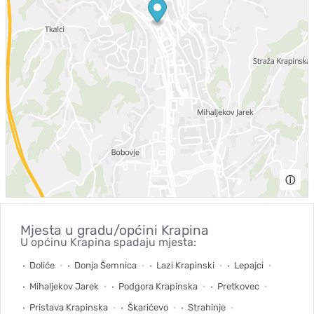
ⓘ
Mjesta u gradu/općini
Krapina
U općinu Krapina spadaju mjesta:
Doliće
Donja Šemnica
Lazi Krapinski
Lepajci
Mihaljekov Jarek
Podgora Krapinska
Pretkovec
Pristava Krapinska
Škarićevo
Strahinje