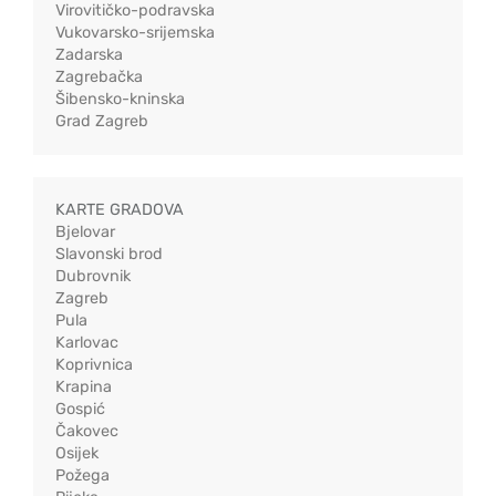
Virovitičko-podravska
Vukovarsko-srijemska
Zadarska
Zagrebačka
Šibensko-kninska
Grad Zagreb
KARTE GRADOVA
Bjelovar
Slavonski brod
Dubrovnik
Zagreb
Pula
Karlovac
Koprivnica
Krapina
Gospić
Čakovec
Osijek
Požega