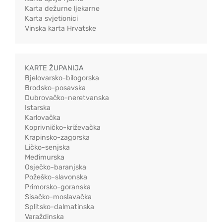
Karta dežurne ljekarne
Karta svjetionici
Vinska karta Hrvatske
KARTE ŽUPANIJA
Bjelovarsko-bilogorska
Brodsko-posavska
Dubrovačko-neretvanska
Istarska
Karlovačka
Koprivničko-križevačka
Krapinsko-zagorska
Ličko-senjska
Međimurska
Osječko-baranjska
Požeško-slavonska
Primorsko-goranska
Sisačko-moslavačka
Splitsko-dalmatinska
Varaždinska