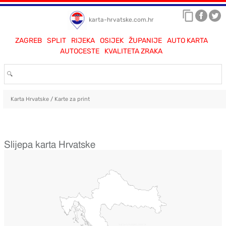
karta-hrvatske.com.hr
ZAGREB
SPLIT
RIJEKA
OSIJEK
ŽUPANIJE
AUTO KARTA
AUTOCESTE
KVALITETA ZRAKA
Karta Hrvatske
/
Karte za print
Slijepa karta Hrvatske