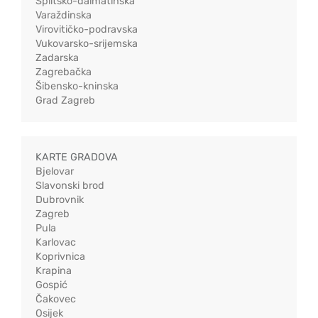
Splitsko-dalmatinska
Varaždinska
Virovitičko-podravska
Vukovarsko-srijemska
Zadarska
Zagrebačka
Šibensko-kninska
Grad Zagreb
KARTE GRADOVA
Bjelovar
Slavonski brod
Dubrovnik
Zagreb
Pula
Karlovac
Koprivnica
Krapina
Gospić
Čakovec
Osijek