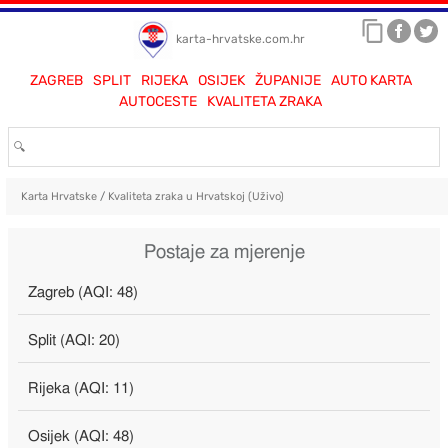
karta-hrvatske.com.hr
ZAGREB
SPLIT
RIJEKA
OSIJEK
ŽUPANIJE
AUTO KARTA
AUTOCESTE
KVALITETA ZRAKA
Karta Hrvatske
/
Kvaliteta zraka u Hrvatskoj (Uživo)
Postaje za mjerenje
Zagreb (AQI: 48)
Split (AQI: 20)
Rijeka (AQI: 11)
Osijek (AQI: 48)