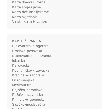
Karta dvorci i utvrde
Karta špilje i jame
Karta dežurne ljekarne
Karta svjetionici
Vinska karta Hrvatske
KARTE ŽUPANIJA
Bjelovarsko-bilogorska
Brodsko-posavska
Dubrovačko-neretvanska
Istarska
Karlovačka
Koprivničko-križevačka
Krapinsko-zagorska
Ličko-senjska
Međimurska
Osječko-baranjska
Požeško-slavonska
Primorsko-goranska
Sisačko-moslavačka