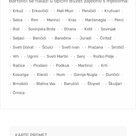
Bartolići se nalazi u općini Buzet zajedno s mjestima:
Krkuž
Erkovčići
Mali Mlun
Peničići
Krušvari
Selca
Rim
Marinci
Kras
Marčenegla
Perci
Roč
Sovinjska Brda
Strana
Kotli
Sovinjak
Seljaci
Benčići
Baredine
Juradi
Čiritež
Sveti Donat
Šćulci
Sveti Ivan
Pračana
Sirotići
Vrh
Ugrini
Sveti Martin
Senj
Ročko Polje
Račice
Prodani
Podkuk
Martinci
Krti
Kosoriga
Klarići
Hum
Gornja Nugla
Duričići
Brnobići
Blatna Vas
Barušići
Štrped
Škuljari
Črnica
KARTE PROMET