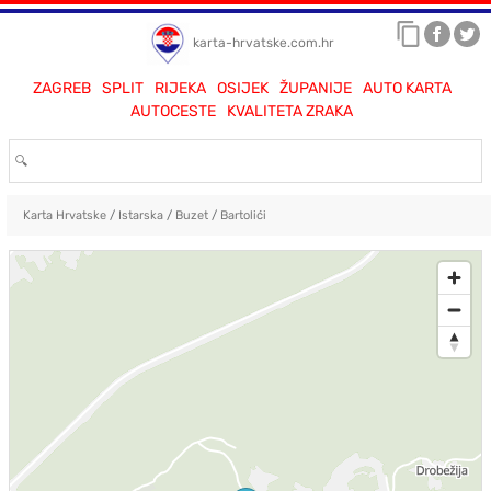
karta-hrvatske.com.hr
ZAGREB
SPLIT
RIJEKA
OSIJEK
ŽUPANIJE
AUTO KARTA
AUTOCESTE
KVALITETA ZRAKA
Karta Hrvatske
/
Istarska
/
Buzet
/
Bartolići