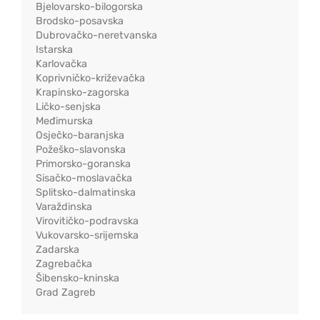
Bjelovarsko-bilogorska
Brodsko-posavska
Dubrovačko-neretvanska
Istarska
Karlovačka
Koprivničko-križevačka
Krapinsko-zagorska
Ličko-senjska
Međimurska
Osječko-baranjska
Požeško-slavonska
Primorsko-goranska
Sisačko-moslavačka
Splitsko-dalmatinska
Varaždinska
Virovitičko-podravska
Vukovarsko-srijemska
Zadarska
Zagrebačka
Šibensko-kninska
Grad Zagreb