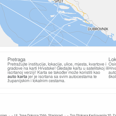
Pretraga
Lok
Pretražujte institucije, lokacije, ulice, mjesta, kvartove i
Osi
gradove na karti Hrvatske! Gledajte kartu u satelitskoj ili
Hrv
iscrtanoj verziji! Karta se također može koristiti kao
auto
auto karta
jer je iscrtana sa svim autocestama te
ško
županijskim i lokalnim cestama.
žnjan
Ul. Jose Dokoza 116b, Starigrad
Trg Otokara Keršovanija 10, Z