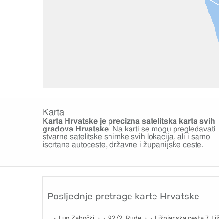
Karta
Karta Hrvatske je precizna satelitska karta svih
gradova Hrvatske
. Na karti se mogu pregledavati
stvarne satelitske snimke svih lokacija, ali i samo
iscrtane autoceste, državne i županijske ceste.
Posljednje pretrage karte Hrvatske
Lug Zabočki
92/2, Rude
Ližnjanska cesta 7, Li