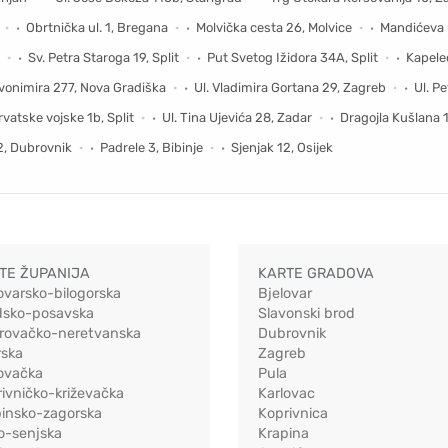
Obrtnička ul. 1, Bregana
Molvička cesta 26, Molvice
Mandićeva ul
Sv. Petra Staroga 19, Split
Put Svetog Ižidora 34A, Split
Kapele
Zvonimira 277, Nova Gradiška
Ul. Vladimira Gortana 29, Zagreb
Ul. P
rvatske vojske 1b, Split
Ul. Tina Ujevića 28, Zadar
Dragojla Kušlana 
2, Dubrovnik
Padrele 3, Bibinje
Sjenjak 12, Osijek
TE ŽUPANIJA
KARTE GRADOVA
ovarsko-bilogorska
Bjelovar
dsko-posavska
Slavonski brod
rovačko-neretvanska
Dubrovnik
rska
Zagreb
ovačka
Pula
ivničko-križevačka
Karlovac
pinsko-zagorska
Koprivnica
o-senjska
Krapina