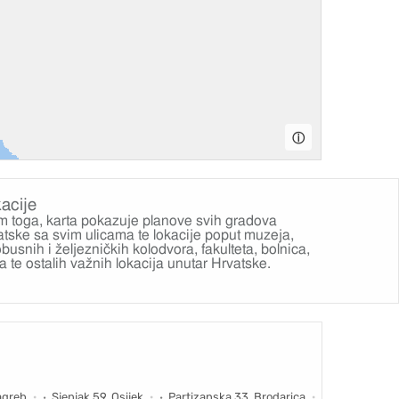
ⓘ
acije
m toga, karta pokazuje planove svih gradova
atske sa svim
ulicama
te lokacije poput
muzeja
,
busnih i željezničkih kolodvora
,
fakulteta
,
bolnica
,
la
te ostalih važnih lokacija unutar Hrvatske.
agreb
Sjenjak 59, Osijek
Partizanska 33, Brodarica