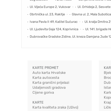
Ul. Vijeća Europe 2, Vukovar
Ul. Orhideja 2, Sesvete
Obrtnička ul. 23, Rakitje
Glavna ul. 2, Mala Subotica
Ivana Pavla II 49, Kaštel Sućurac
Ul. kralja Dmitra 
Ul. Ljudevita Gaja 124, Koprivnica
Ul. 141. brigade H
Dubrovačke Gradske Zidine, Ul. kneza Damjana Jude 1
KARTE PROMET
KAR
Auto karta Hrvatske
Bjel
Karta autocesta
Bro
Karta granični prijelazi
Dub
Udaljenosti gradova
Ista
Cijene goriva
Karl
Kopr
KARTE
Kra
Karta kvaliteta zraka (Uživo)
Ličk