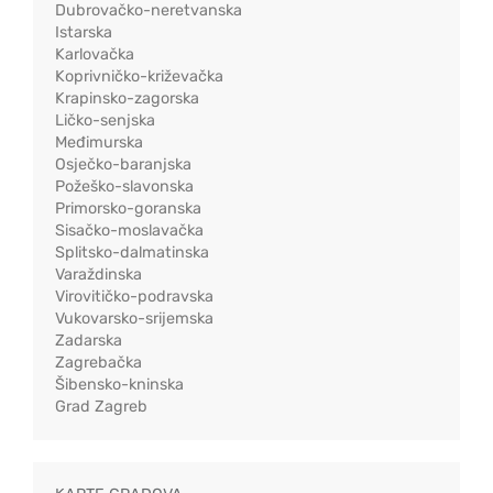
Dubrovačko-neretvanska
Istarska
Karlovačka
Koprivničko-križevačka
Krapinsko-zagorska
Ličko-senjska
Međimurska
Osječko-baranjska
Požeško-slavonska
Primorsko-goranska
Sisačko-moslavačka
Splitsko-dalmatinska
Varaždinska
Virovitičko-podravska
Vukovarsko-srijemska
Zadarska
Zagrebačka
Šibensko-kninska
Grad Zagreb