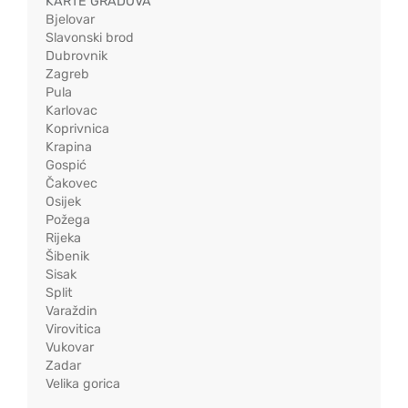
KARTE GRADOVA
Bjelovar
Slavonski brod
Dubrovnik
Zagreb
Pula
Karlovac
Koprivnica
Krapina
Gospić
Čakovec
Osijek
Požega
Rijeka
Šibenik
Sisak
Split
Varaždin
Virovitica
Vukovar
Zadar
Velika gorica