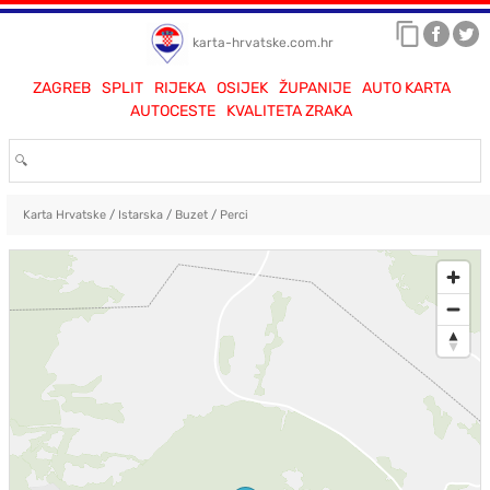
karta-hrvatske.com.hr
ZAGREB
SPLIT
RIJEKA
OSIJEK
ŽUPANIJE
AUTO KARTA
AUTOCESTE
KVALITETA ZRAKA
Karta Hrvatske
/
Istarska
/
Buzet
/
Perci