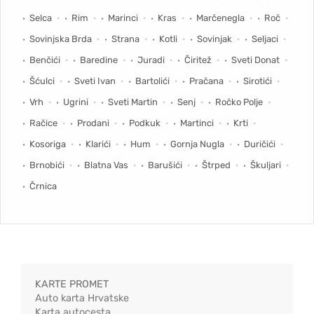
Selca
Rim
Marinci
Kras
Marčenegla
Roč
Sovinjska Brda
Strana
Kotli
Sovinjak
Seljaci
Benčići
Baredine
Juradi
Čiritež
Sveti Donat
Šćulci
Sveti Ivan
Bartolići
Pračana
Sirotići
Vrh
Ugrini
Sveti Martin
Senj
Ročko Polje
Račice
Prodani
Podkuk
Martinci
Krti
Kosoriga
Klarići
Hum
Gornja Nugla
Duričići
Brnobići
Blatna Vas
Barušići
Štrped
Škuljari
Črnica
KARTE PROMET
Auto karta Hrvatske
Karta autocesta