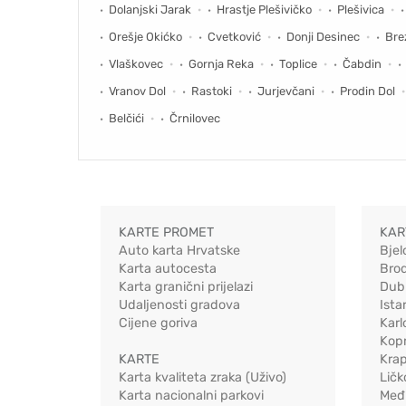
Dolanjski Jarak
Hrastje Plešivičko
Plešivica
Orešje Okićko
Cvetković
Donji Desinec
Bre
Vlaškovec
Gornja Reka
Toplice
Čabdin
Vranov Dol
Rastoki
Jurjevčani
Prodin Dol
Belčići
Črnilovec
KARTE PROMET
KAR
Auto karta Hrvatske
Bjel
Karta autocesta
Bro
Karta granični prijelazi
Dub
Udaljenosti gradova
Ista
Cijene goriva
Karl
Kopr
KARTE
Kra
Karta kvaliteta zraka (Uživo)
Ličk
Karta nacionalni parkovi
Međ