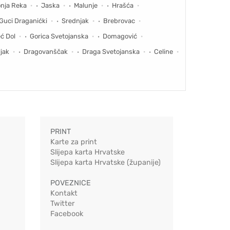
nja Reka
Jaska
Malunje
Hrašća
Guci Draganićki
Srednjak
Brebrovac
ć Dol
Gorica Svetojanska
Domagović
jak
Dragovanščak
Draga Svetojanska
Celine
PRINT
Karte za print
Slijepa karta Hrvatske
Slijepa karta Hrvatske (županije)
POVEZNICE
Kontakt
Twitter
Facebook