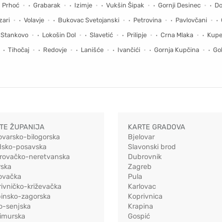
Prhoć
Grabarak
Izimje
Vukšin Šipak
Gornji Desinec
Do
zari
Volavje
Bukovac Svetojanski
Petrovina
Pavlovčani
Stankovo
Lokošin Dol
Slavetić
Prilipje
Crna Mlaka
Kupe
Tihočaj
Redovje
Lanišće
Ivančići
Gornja Kupčina
Gol
TE ŽUPANIJA
KARTE GRADOVA
ovarsko-bilogorska
Bjelovar
dsko-posavska
Slavonski brod
rovačko-neretvanska
Dubrovnik
rska
Zagreb
ovačka
Pula
ivničko-križevačka
Karlovac
pinsko-zagorska
Koprivnica
o-senjska
Krapina
imurska
Gospić