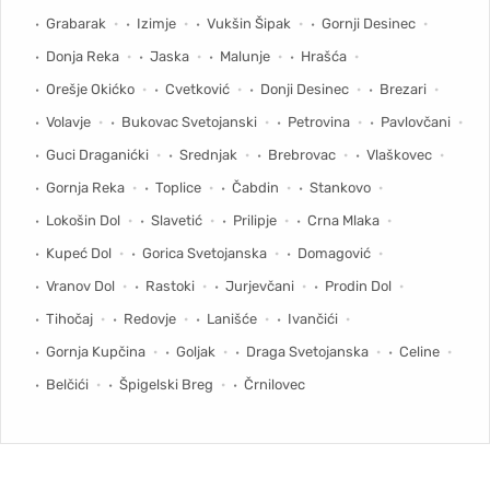
Grabarak
Izimje
Vukšin Šipak
Gornji Desinec
Donja Reka
Jaska
Malunje
Hrašća
Orešje Okićko
Cvetković
Donji Desinec
Brezari
Volavje
Bukovac Svetojanski
Petrovina
Pavlovčani
Guci Draganićki
Srednjak
Brebrovac
Vlaškovec
Gornja Reka
Toplice
Čabdin
Stankovo
Lokošin Dol
Slavetić
Prilipje
Crna Mlaka
Kupeć Dol
Gorica Svetojanska
Domagović
Vranov Dol
Rastoki
Jurjevčani
Prodin Dol
Tihočaj
Redovje
Lanišće
Ivančići
Gornja Kupčina
Goljak
Draga Svetojanska
Celine
Belčići
Špigelski Breg
Črnilovec