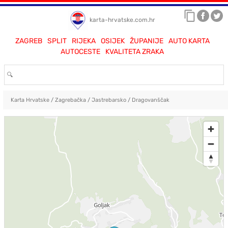
karta-hrvatske.com.hr
ZAGREB
SPLIT
RIJEKA
OSIJEK
ŽUPANIJE
AUTO KARTA
AUTOCESTE
KVALITETA ZRAKA
Karta Hrvatske
/
Zagrebačka
/
Jastrebarsko
/
Dragovanščak