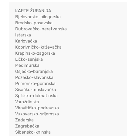
KARTE ŽUPANIJA
Bjelovarsko-bilogorska
Brodsko-posavska
Dubrovačko-neretvanska
Istarska
Karlovačka
Koprivničko-križevačka
Krapinsko-zagorska
Ličko-senjska
Međimurska
Osječko-baranjska
Požeško-slavonska
Primorsko-goranska
Sisačko-moslavačka
Splitsko-dalmatinska
Varaždinska
Virovitičko-podravska
Vukovarsko-srijemska
Zadarska
Zagrebačka
Šibensko-kninska