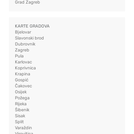
Grad Zagreb
KARTE GRADOVA
Bjelovar
Slavonski brod
Dubrovnik
Zagreb
Pula
Karlovac
Koprivnica
Krapina
Gospić
Čakovec
Osijek
Požega
Rijeka
Šibenik
Sisak
Split
Varaždin
Virovitica