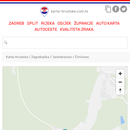
karta-hrvatske.com.hr
ZAGREB
SPLIT
RIJEKA
OSIJEK
ŽUPANIJE
AUTO KARTA
AUTOCESTE
KVALITETA ZRAKA
Karta Hrvatske
/
Zagrebačka
/
Jastrebarsko
/
Črnilovec