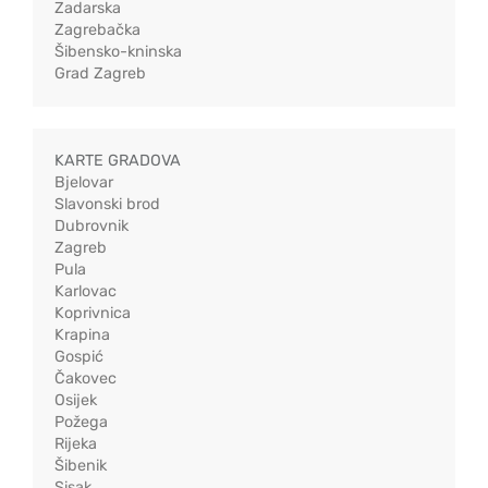
Zadarska
Zagrebačka
Šibensko-kninska
Grad Zagreb
KARTE GRADOVA
Bjelovar
Slavonski brod
Dubrovnik
Zagreb
Pula
Karlovac
Koprivnica
Krapina
Gospić
Čakovec
Osijek
Požega
Rijeka
Šibenik
Sisak