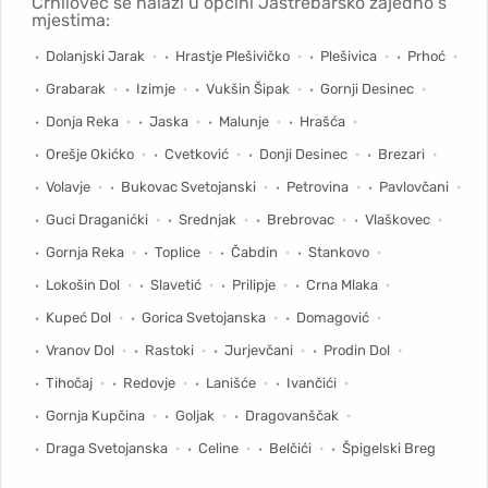
Črnilovec se nalazi u općini Jastrebarsko zajedno s
mjestima:
Dolanjski Jarak
Hrastje Plešivičko
Plešivica
Prhoć
Grabarak
Izimje
Vukšin Šipak
Gornji Desinec
Donja Reka
Jaska
Malunje
Hrašća
Orešje Okićko
Cvetković
Donji Desinec
Brezari
Volavje
Bukovac Svetojanski
Petrovina
Pavlovčani
Guci Draganićki
Srednjak
Brebrovac
Vlaškovec
Gornja Reka
Toplice
Čabdin
Stankovo
Lokošin Dol
Slavetić
Prilipje
Crna Mlaka
Kupeć Dol
Gorica Svetojanska
Domagović
Vranov Dol
Rastoki
Jurjevčani
Prodin Dol
Tihočaj
Redovje
Lanišće
Ivančići
Gornja Kupčina
Goljak
Dragovanščak
Draga Svetojanska
Celine
Belčići
Špigelski Breg