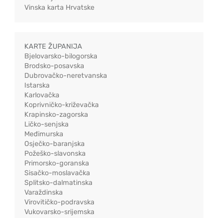
Vinska karta Hrvatske
KARTE ŽUPANIJA
Bjelovarsko-bilogorska
Brodsko-posavska
Dubrovačko-neretvanska
Istarska
Karlovačka
Koprivničko-križevačka
Krapinsko-zagorska
Ličko-senjska
Međimurska
Osječko-baranjska
Požeško-slavonska
Primorsko-goranska
Sisačko-moslavačka
Splitsko-dalmatinska
Varaždinska
Virovitičko-podravska
Vukovarsko-srijemska