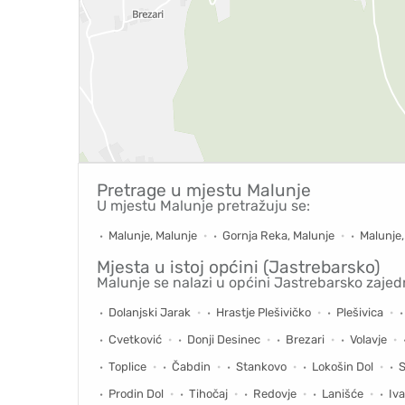
Pretrage u mjestu
Malunje
U mjestu Malunje pretražuju se:
Malunje, Malunje
Gornja Reka, Malunje
Malunje
Mjesta u istoj općini (Jastrebarsko)
Malunje se nalazi u općini Jastrebarsko zajed
Dolanjski Jarak
Hrastje Plešivičko
Plešivica
Cvetković
Donji Desinec
Brezari
Volavje
Toplice
Čabdin
Stankovo
Lokošin Dol
S
Prodin Dol
Tihočaj
Redovje
Lanišće
Iva