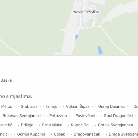
, Jaska
no s mjestima:
Prhoć
Grabarak
Izimje
Vukšin Šipak
Gornji Desinec
Do
Bukovac Svetojanski
Petrovina
Pavlovčani
Guci Draganićki
lavetić
Prilipje
Crna Mlaka
Kupeć Dol
Gorica Svetojanska
nčići
Gornja Kupčina
Goljak
Dragovanščak
Draga Svetojan