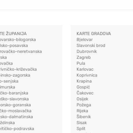
TE ŽUPANIJA
KARTE GRADOVA
ovarsko-bilogorska
Bjelovar
dsko-posavska
Slavonski brod
rovačko-neretvanska
Dubrovnik
rska
Zagreb
ovačka
Pula
ivničko-križevačka
Karlovac
pinsko-zagorska
Koprivnica
o-senjska
Krapina
imurska
Gospić
ečko-baranjska
Čakovec
eško-slavonska
Osijek
morsko-goranska
Požega
ačko-moslavačka
Rijeka
tsko-dalmatinska
Šibenik
ždinska
Sisak
vitičko-podravska
Split