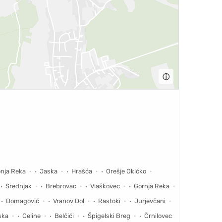
ⓘ
nja Reka
Jaska
Hrašća
Orešje Okićko
Srednjak
Brebrovac
Vlaškovec
Gornja Reka
Domagović
Vranov Dol
Rastoki
Jurjevčani
ska
Celine
Belčići
Špigelski Breg
Črnilovec