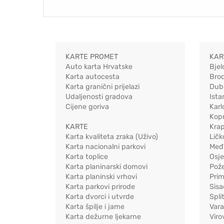
KARTE PROMET
KAR
Auto karta Hrvatske
Bjel
Karta autocesta
Bro
Karta granični prijelazi
Dub
Udaljenosti gradova
Ista
Cijene goriva
Karl
Kopr
KARTE
Kra
Karta kvaliteta zraka (Uživo)
Ličk
Karta nacionalni parkovi
Međ
Karta toplice
Osj
Karta planinarski domovi
Pož
Karta planinski vrhovi
Pri
Karta parkovi prirode
Sis
Karta dvorci i utvrde
Spli
Karta špilje i jame
Vara
Karta dežurne ljekarne
Viro