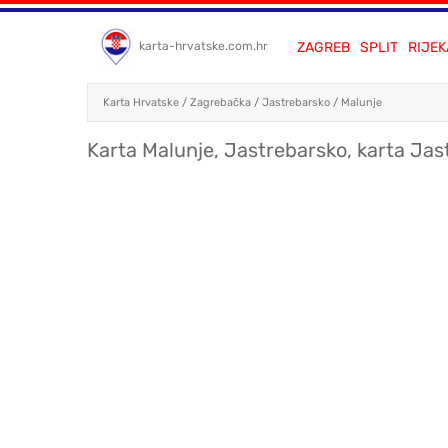
ZAGREB
SPLIT
RIJEK
karta-hrvatske.com.hr
Karta Hrvatske
/
Zagrebačka
/
Jastrebarsko
/
Malunje
Karta Malunje, Jastrebarsko, karta Jas