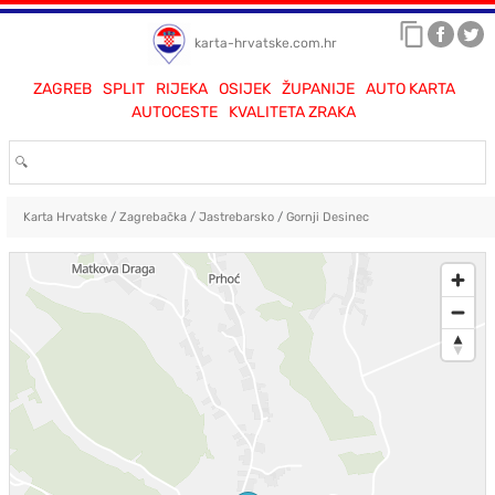
karta-hrvatske.com.hr
ZAGREB
SPLIT
RIJEKA
OSIJEK
ŽUPANIJE
AUTO KARTA
AUTOCESTE
KVALITETA ZRAKA
Karta Hrvatske
/
Zagrebačka
/
Jastrebarsko
/
Gornji Desinec