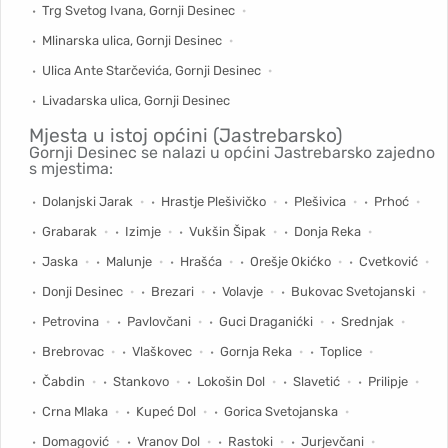
Trg Svetog Ivana, Gornji Desinec
Mlinarska ulica, Gornji Desinec
Ulica Ante Starčevića, Gornji Desinec
Livadarska ulica, Gornji Desinec
Mjesta u istoj općini (Jastrebarsko)
Gornji Desinec se nalazi u općini Jastrebarsko zajedno
s mjestima:
Dolanjski Jarak
Hrastje Plešivičko
Plešivica
Prhoć
Grabarak
Izimje
Vukšin Šipak
Donja Reka
Jaska
Malunje
Hrašća
Orešje Okićko
Cvetković
Donji Desinec
Brezari
Volavje
Bukovac Svetojanski
Petrovina
Pavlovčani
Guci Draganićki
Srednjak
Brebrovac
Vlaškovec
Gornja Reka
Toplice
Čabdin
Stankovo
Lokošin Dol
Slavetić
Prilipje
Crna Mlaka
Kupeć Dol
Gorica Svetojanska
Domagović
Vranov Dol
Rastoki
Jurjevčani