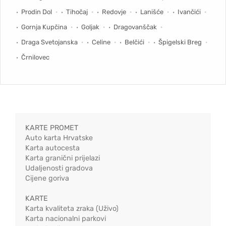
Prodin Dol
Tihočaj
Redovje
Lanišće
Ivančići
Gornja Kupčina
Goljak
Dragovanščak
Draga Svetojanska
Celine
Belčići
Špigelski Breg
Črnilovec
KARTE PROMET
Auto karta Hrvatske
Karta autocesta
Karta granični prijelazi
Udaljenosti gradova
Cijene goriva
KARTE
Karta kvaliteta zraka (Uživo)
Karta nacionalni parkovi