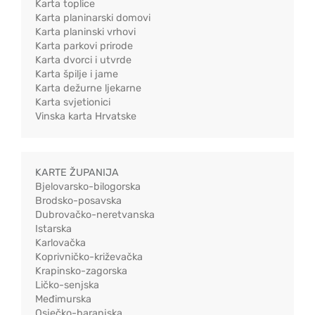
Karta toplice
Karta planinarski domovi
Karta planinski vrhovi
Karta parkovi prirode
Karta dvorci i utvrde
Karta špilje i jame
Karta dežurne ljekarne
Karta svjetionici
Vinska karta Hrvatske
KARTE ŽUPANIJA
Bjelovarsko-bilogorska
Brodsko-posavska
Dubrovačko-neretvanska
Istarska
Karlovačka
Koprivničko-križevačka
Krapinsko-zagorska
Ličko-senjska
Međimurska
Osječko-baranjska