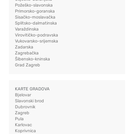
Požeško-slavonska
Primorsko-goranska
Sisačko-moslavačka
Splitsko-dalmatinska
Varaždinska
Virovitičko-podravska
Vukovarsko-srijemska
Zadarska
Zagrebačka
Šibensko-kninska
Grad Zagreb
KARTE GRADOVA
Bjelovar
Slavonski brod
Dubrovnik
Zagreb
Pula
Karlovac
Koprivnica