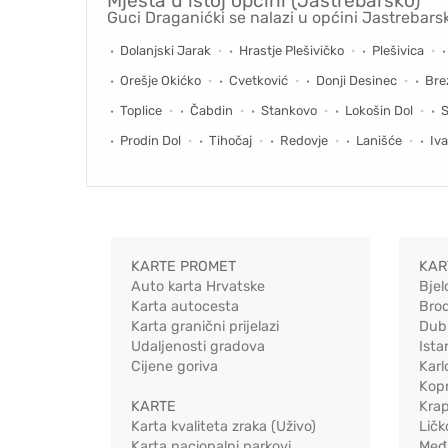
Mjesta u istoj općini (Jastrebarsko)
Guci Draganićki se nalazi u općini Jastrebars
Dolanjski Jarak
Hrastje Plešivičko
Plešivica
Orešje Okićko
Cvetković
Donji Desinec
Bre
Toplice
Čabdin
Stankovo
Lokošin Dol
S
Prodin Dol
Tihočaj
Redovje
Lanišće
Iva
KARTE PROMET
KAR
Auto karta Hrvatske
Bjel
Karta autocesta
Bro
Karta granični prijelazi
Dub
Udaljenosti gradova
Ista
Cijene goriva
Karl
Kopr
KARTE
Kra
Karta kvaliteta zraka (Uživo)
Ličk
Karta nacionalni parkovi
Međ