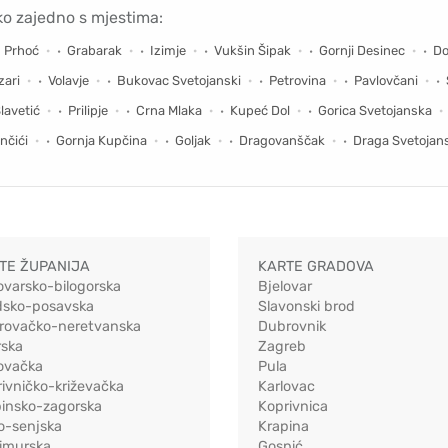
ko zajedno s mjestima:
Prhoć
Grabarak
Izimje
Vukšin Šipak
Gornji Desinec
Do
zari
Volavje
Bukovac Svetojanski
Petrovina
Pavlovčani
lavetić
Prilipje
Crna Mlaka
Kupeć Dol
Gorica Svetojanska
nčići
Gornja Kupčina
Goljak
Dragovanščak
Draga Svetojan
TE ŽUPANIJA
KARTE GRADOVA
ovarsko-bilogorska
Bjelovar
dsko-posavska
Slavonski brod
rovačko-neretvanska
Dubrovnik
rska
Zagreb
ovačka
Pula
ivničko-križevačka
Karlovac
pinsko-zagorska
Koprivnica
o-senjska
Krapina
imurska
Gospić