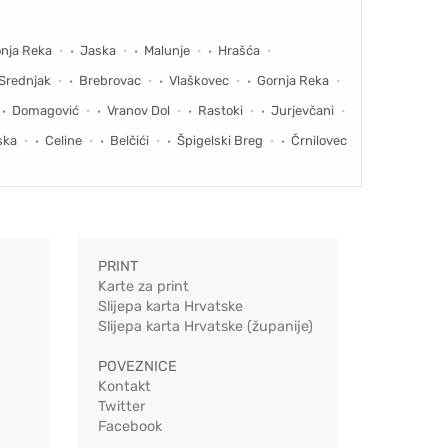
nja Reka
Jaska
Malunje
Hrašća
Srednjak
Brebrovac
Vlaškovec
Gornja Reka
Domagović
Vranov Dol
Rastoki
Jurjevčani
ska
Celine
Belčići
Špigelski Breg
Črnilovec
PRINT
Karte za print
Slijepa karta Hrvatske
Slijepa karta Hrvatske (županije)
POVEZNICE
Kontakt
Twitter
Facebook