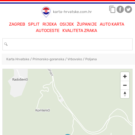
karta-hrvatske.com.hr
ZAGREB
SPLIT
RIJEKA
OSIJEK
ŽUPANIJE
AUTO KARTA
AUTOCESTE
KVALITETA ZRAKA
Karta Hrvatske
/
Primorsko-goranska
/
Vrbovsko
/
Poljana