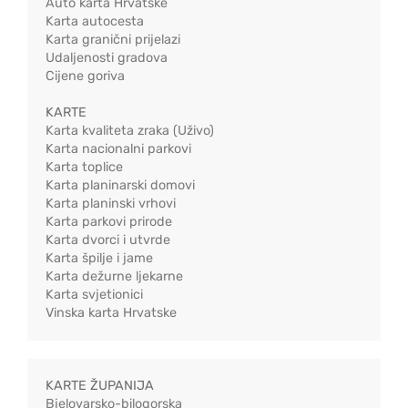
Auto karta Hrvatske
Karta autocesta
Karta granični prijelazi
Udaljenosti gradova
Cijene goriva
KARTE
Karta kvaliteta zraka (Uživo)
Karta nacionalni parkovi
Karta toplice
Karta planinarski domovi
Karta planinski vrhovi
Karta parkovi prirode
Karta dvorci i utvrde
Karta špilje i jame
Karta dežurne ljekarne
Karta svjetionici
Vinska karta Hrvatske
KARTE ŽUPANIJA
Bjelovarsko-bilogorska