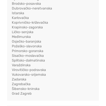
Brodsko-posavska
Dubrovačko-neretvanska
Istarska
Karlovačka
Koprivničko-križevačka
Krapinsko-zagorska
Ličko-senjska
Međimurska
Osječko-baranjska
Požeško-slavonska
Primorsko-goranska
Sisačko-moslavačka
Splitsko-dalmatinska
Varaždinska
Virovitičko-podravska
Vukovarsko-srijemska
Zadarska
Zagrebačka
Šibensko-kninska
Grad Zagreb