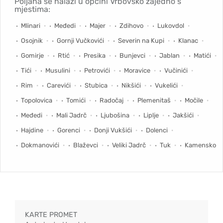
Poljana se nalazi u općini Vrbovsko zajedno s
mjestima:
Mlinari
Međedi
Majer
Zdihovo
Lukovdol
Osojnik
Gornji Vučkovići
Severin na Kupi
Klanac
Gomirje
Rtić
Presika
Bunjevci
Jablan
Matići
Tići
Musulini
Petrovići
Moravice
Vučinići
Rim
Carevići
Stubica
Nikšići
Vukelići
Topolovica
Tomići
Radočaj
Plemenitaš
Močile
Međedi
Mali Jadrč
Ljubošina
Liplje
Jakšići
Hajdine
Gorenci
Donji Vukšići
Dolenci
Dokmanovići
Blaževci
Veliki Jadrč
Tuk
Kamensko
KARTE PROMET