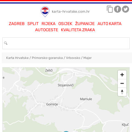
karta-hrvatske.com.hr
ZAGREB
SPLIT
RIJEKA
OSIJEK
ŽUPANIJE
AUTO KARTA
AUTOCESTE
KVALITETA ZRAKA
Karta Hrvatske
/
Primorsko-goranska
/
Vrbovsko
/
Majer