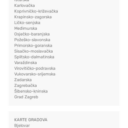
Karlovačka
Koprivničko-križevačka
Krapinsko-zagorska
Ličko-senjska
Međimurska
Osječko-baranjska
Požeško-slavonska
Primorsko-goranska
Sisačko-moslavačka
Splitsko-dalmatinska
Varaždinska
Virovitičko-podravska
Vukovarsko-srijemska
Zadarska
Zagrebačka
Šibensko-kninska
Grad Zagreb
KARTE GRADOVA
Bjelovar