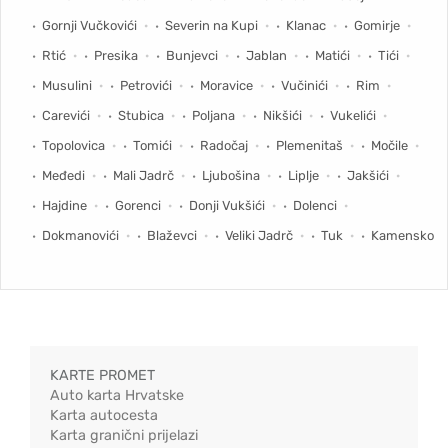
Gornji Vučkovići
Severin na Kupi
Klanac
Gomirje
Rtić
Presika
Bunjevci
Jablan
Matići
Tići
Musulini
Petrovići
Moravice
Vučinići
Rim
Carevići
Stubica
Poljana
Nikšići
Vukelići
Topolovica
Tomići
Radočaj
Plemenitaš
Močile
Međedi
Mali Jadrč
Ljubošina
Liplje
Jakšići
Hajdine
Gorenci
Donji Vukšići
Dolenci
Dokmanovići
Blaževci
Veliki Jadrč
Tuk
Kamensko
KARTE PROMET
Auto karta Hrvatske
Karta autocesta
Karta granični prijelazi