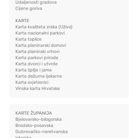
Udaljenosti gradova
Cijene goriva
KARTE
Karta kvaliteta zraka (Uživo)
Karta nacionalni parkovi
Karta toplice
Karta planinarski domovi
Karta planinski vrhovi
Karta parkovi prirode
Karta dvorci i utvrde
Karta špilje i jame
Karta dežurne ljekarne
Karta svjetionici
Vinska karta Hrvatske
KARTE ŽUPANIJA
Bjelovarsko-bilogorska
Brodsko-posavska
Dubrovačko-neretvanska
Istarska