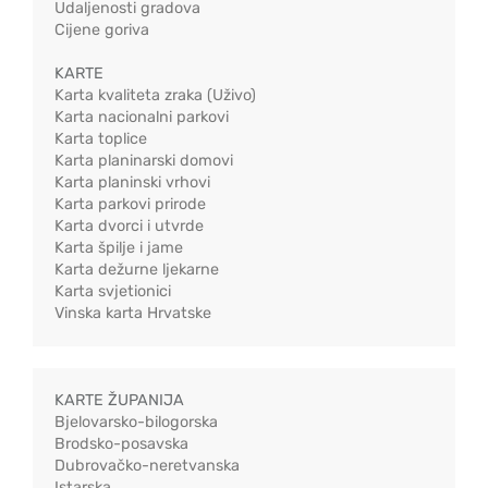
Udaljenosti gradova
Cijene goriva
KARTE
Karta kvaliteta zraka (Uživo)
Karta nacionalni parkovi
Karta toplice
Karta planinarski domovi
Karta planinski vrhovi
Karta parkovi prirode
Karta dvorci i utvrde
Karta špilje i jame
Karta dežurne ljekarne
Karta svjetionici
Vinska karta Hrvatske
KARTE ŽUPANIJA
Bjelovarsko-bilogorska
Brodsko-posavska
Dubrovačko-neretvanska
Istarska