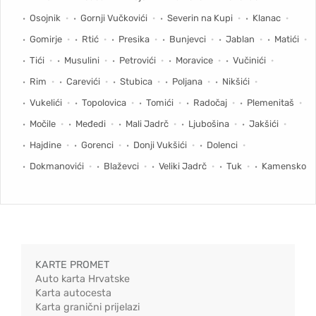
Osojnik
Gornji Vučkovići
Severin na Kupi
Klanac
Gomirje
Rtić
Presika
Bunjevci
Jablan
Matići
Tići
Musulini
Petrovići
Moravice
Vučinići
Rim
Carevići
Stubica
Poljana
Nikšići
Vukelići
Topolovica
Tomići
Radočaj
Plemenitaš
Močile
Međedi
Mali Jadrč
Ljubošina
Jakšići
Hajdine
Gorenci
Donji Vukšići
Dolenci
Dokmanovići
Blaževci
Veliki Jadrč
Tuk
Kamensko
KARTE PROMET
Auto karta Hrvatske
Karta autocesta
Karta granični prijelazi