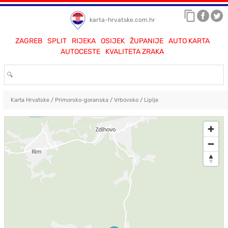
karta-hrvatske.com.hr
ZAGREB
SPLIT
RIJEKA
OSIJEK
ŽUPANIJE
AUTO KARTA
AUTOCESTE
KVALITETA ZRAKA
Karta Hrvatske
/
Primorsko-goranska
/
Vrbovsko
/
Liplje