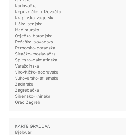
Karlovačka
Koprivničko-križevačka
Krapinsko-zagorska
Ličko-senjska
Međimurska
Osječko-baranjska
Požeško-slavonska
Primorsko-goranska
Sisačko-moslavačka
Splitsko-dalmatinska
Varaždinska
Virovitičko-podravska
Vukovarsko-srijemska
Zadarska
Zagrebačka
Šibensko-kninska
Grad Zagreb
KARTE GRADOVA
Bjelovar