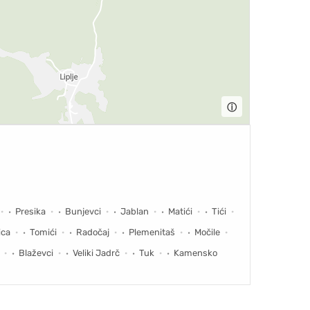
ⓘ
Presika
Bunjevci
Jablan
Matići
Tići
ica
Tomići
Radočaj
Plemenitaš
Močile
Blaževci
Veliki Jadrč
Tuk
Kamensko