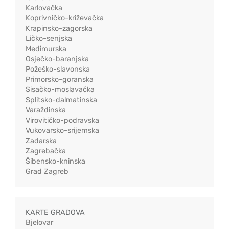
Karlovačka
Koprivničko-križevačka
Krapinsko-zagorska
Ličko-senjska
Međimurska
Osječko-baranjska
Požeško-slavonska
Primorsko-goranska
Sisačko-moslavačka
Splitsko-dalmatinska
Varaždinska
Virovitičko-podravska
Vukovarsko-srijemska
Zadarska
Zagrebačka
Šibensko-kninska
Grad Zagreb
KARTE GRADOVA
Bjelovar