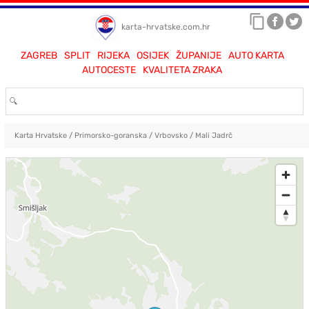
karta-hrvatske.com.hr
ZAGREB
SPLIT
RIJEKA
OSIJEK
ŽUPANIJE
AUTO KARTA
AUTOCESTE
KVALITETA ZRAKA
Karta Hrvatske
/
Primorsko-goranska
/
Vrbovsko
/
Mali Jadrč