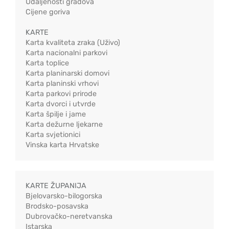
Udaljenosti gradova
Cijene goriva
KARTE
Karta kvaliteta zraka (Uživo)
Karta nacionalni parkovi
Karta toplice
Karta planinarski domovi
Karta planinski vrhovi
Karta parkovi prirode
Karta dvorci i utvrde
Karta špilje i jame
Karta dežurne ljekarne
Karta svjetionici
Vinska karta Hrvatske
KARTE ŽUPANIJA
Bjelovarsko-bilogorska
Brodsko-posavska
Dubrovačko-neretvanska
Istarska