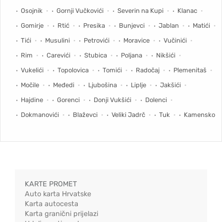
Osojnik
Gornji Vučkovići
Severin na Kupi
Klanac
Gomirje
Rtić
Presika
Bunjevci
Jablan
Matići
Tići
Musulini
Petrovići
Moravice
Vučinići
Rim
Carevići
Stubica
Poljana
Nikšići
Vukelići
Topolovica
Tomići
Radočaj
Plemenitaš
Močile
Međedi
Ljubošina
Liplje
Jakšići
Hajdine
Gorenci
Donji Vukšići
Dolenci
Dokmanovići
Blaževci
Veliki Jadrč
Tuk
Kamensko
KARTE PROMET
Auto karta Hrvatske
Karta autocesta
Karta granični prijelazi