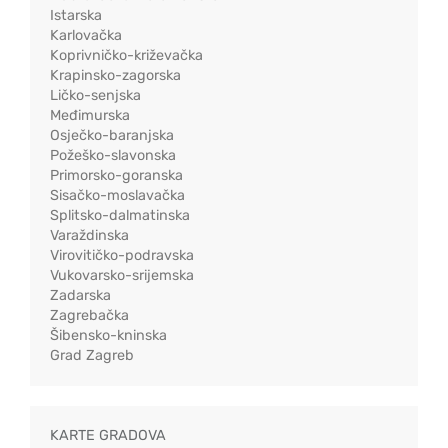
Istarska
Karlovačka
Koprivničko-križevačka
Krapinsko-zagorska
Ličko-senjska
Međimurska
Osječko-baranjska
Požeško-slavonska
Primorsko-goranska
Sisačko-moslavačka
Splitsko-dalmatinska
Varaždinska
Virovitičko-podravska
Vukovarsko-srijemska
Zadarska
Zagrebačka
Šibensko-kninska
Grad Zagreb
KARTE GRADOVA