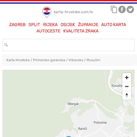
karta-hrvatske.com.hr
ZAGREB
SPLIT
RIJEKA
OSIJEK
ŽUPANIJE
AUTO KARTA
AUTOCESTE
KVALITETA ZRAKA
Karta Hrvatske
/
Primorsko-goranska
/
Vrbovsko
/
Musulini