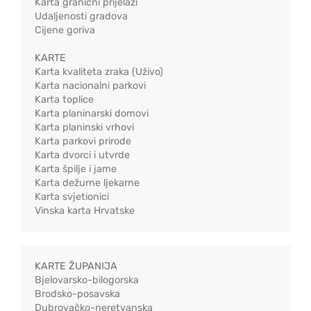
Karta granični prijelazi
Udaljenosti gradova
Cijene goriva
KARTE
Karta kvaliteta zraka (Uživo)
Karta nacionalni parkovi
Karta toplice
Karta planinarski domovi
Karta planinski vrhovi
Karta parkovi prirode
Karta dvorci i utvrde
Karta špilje i jame
Karta dežurne ljekarne
Karta svjetionici
Vinska karta Hrvatske
KARTE ŽUPANIJA
Bjelovarsko-bilogorska
Brodsko-posavska
Dubrovačko-neretvanska