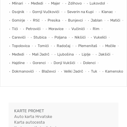
Mlinari
Međedi
Majer
Zdihovo
Lukovdol
Osojnik
Gornji Vučkovići
Severin na Kupi
Klanac
Gomirje
Rtić
Presika
Bunjevci
Jablan
Matići
Tići
Petrovići
Moravice
Vučinići
Rim
Carevići
Stubica
Poljana
Nikšići
Vukelići
Topolovica
Tomići
Radočaj
Plemenitaš
Močile
Međedi
Mali Jadrč
Ljubošina
Liplje
Jakšići
Hajdine
Gorenci
Donji Vukšići
Dolenci
Dokmanovići
Blaževci
Veliki Jadrč
Tuk
Kamensko
KARTE PROMET
Auto karta Hrvatske
Karta autocesta