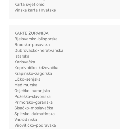
Karta svjetionici
Vinska karta Hrvatske
KARTE ŽUPANIJA
Bjelovarsko-bilogorska
Brodsko-posavska
Dubrovačko-neretvanska
Istarska
Karlovačka
Koprivničko-križevačka
Krapinsko-zagorska
Ličko-senjska
Međimurska
Osječko-baranjska
Požeško-slavonska
Primorsko-goranska
Sisačko-moslavačka
Splitsko-dalmatinska
Varaždinska
Virovitičko-podravska