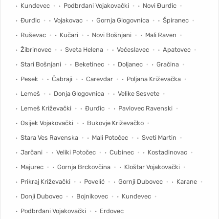
Kunđevec
Podbrđani Vojakovački
Novi Đurđic
Đurđic
Vojakovac
Gornja Glogovnica
Špiranec
Ruševac
Kučari
Novi Bošnjani
Mali Raven
Žibrinovec
Sveta Helena
Većeslavec
Apatovec
Stari Bošnjani
Beketinec
Doljanec
Gračina
Pesek
Čabraji
Carevdar
Poljana Križevačka
Lemeš
Donja Glogovnica
Velike Sesvete
Lemeš Križevački
Đurđic
Pavlovec Ravenski
Osijek Vojakovački
Bukovje Križevačko
Stara Ves Ravenska
Mali Potočec
Sveti Martin
Jarčani
Veliki Potočec
Cubinec
Kostadinovac
Majurec
Gornja Brckovčina
Kloštar Vojakovački
Prikraj Križevački
Povelić
Gornji Dubovec
Karane
Donji Dubovec
Bojnikovec
Kunđevec
Podbrđani Vojakovački
Erdovec