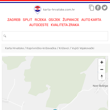
karta-hrvatske.com.hr
ZAGREB
SPLIT
RIJEKA
OSIJEK
ŽUPANIJE
AUTO KARTA
AUTOCESTE
KVALITETA ZRAKA
Karta Hrvatske
/
Koprivničko-križevačka
/
Križevci
/
Vujići Vojakovački