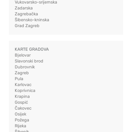
Vukovarsko-srijemska
Zadarska
Zagrebačka
Šibensko-kninska
Grad Zagreb
KARTE GRADOVA
Bjelovar
Slavonski brod
Dubrovnik
Zagreb
Pula
Karlovac
Koprivnica
Krapina
Gospić
Čakovec
Osijek
Požega
Rijeka
Šibenik