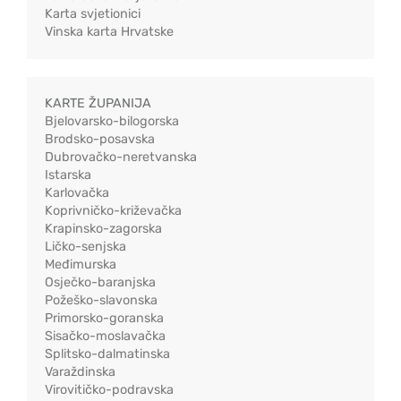
Karta svjetionici
Vinska karta Hrvatske
KARTE ŽUPANIJA
Bjelovarsko-bilogorska
Brodsko-posavska
Dubrovačko-neretvanska
Istarska
Karlovačka
Koprivničko-križevačka
Krapinsko-zagorska
Ličko-senjska
Međimurska
Osječko-baranjska
Požeško-slavonska
Primorsko-goranska
Sisačko-moslavačka
Splitsko-dalmatinska
Varaždinska
Virovitičko-podravska