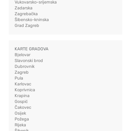
Vukovarsko-srijemska
Zadarska
Zagrebačka
Šibensko-kninska
Grad Zagreb
KARTE GRADOVA
Bjelovar
Slavonski brod
Dubrovnik
Zagreb
Pula
Karlovac
Koprivnica
Krapina
Gospić
Čakovec
Osijek
Požega
Rijeka
Šibenik