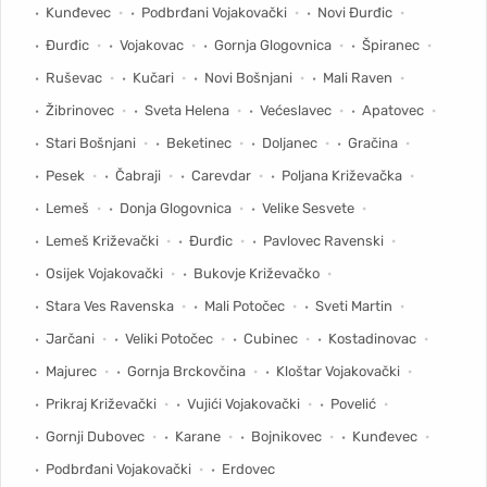
Kunđevec
Podbrđani Vojakovački
Novi Đurđic
Đurđic
Vojakovac
Gornja Glogovnica
Špiranec
Ruševac
Kučari
Novi Bošnjani
Mali Raven
Žibrinovec
Sveta Helena
Većeslavec
Apatovec
Stari Bošnjani
Beketinec
Doljanec
Gračina
Pesek
Čabraji
Carevdar
Poljana Križevačka
Lemeš
Donja Glogovnica
Velike Sesvete
Lemeš Križevački
Đurđic
Pavlovec Ravenski
Osijek Vojakovački
Bukovje Križevačko
Stara Ves Ravenska
Mali Potočec
Sveti Martin
Jarčani
Veliki Potočec
Cubinec
Kostadinovac
Majurec
Gornja Brckovčina
Kloštar Vojakovački
Prikraj Križevački
Vujići Vojakovački
Povelić
Gornji Dubovec
Karane
Bojnikovec
Kunđevec
Podbrđani Vojakovački
Erdovec