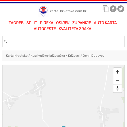
karta-hrvatske.com.hr
ZAGREB
SPLIT
RIJEKA
OSIJEK
ŽUPANIJE
AUTO KARTA
AUTOCESTE
KVALITETA ZRAKA
Karta Hrvatske
/
Koprivničko-križevačka
/
Križevci
/
Donji Dubovec