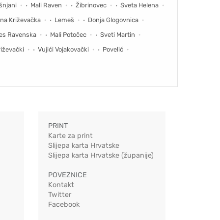
šnjani
Mali Raven
Žibrinovec
Sveta Helena
ana Križevačka
Lemeš
Donja Glogovnica
Ves Ravenska
Mali Potočec
Sveti Martin
riževački
Vujići Vojakovački
Povelić
PRINT
Karte za print
Slijepa karta Hrvatske
Slijepa karta Hrvatske (županije)
POVEZNICE
Kontakt
Twitter
Facebook