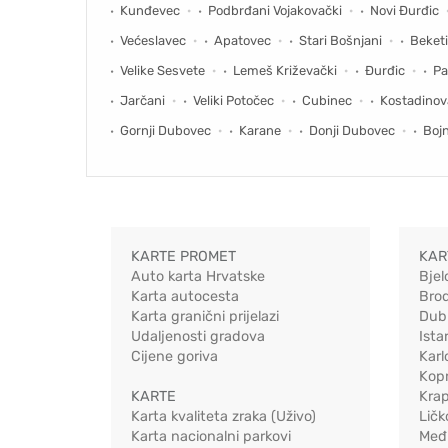
Kunđevec
Podbrđani Vojakovački
Novi Đurđic
Većeslavec
Apatovec
Stari Bošnjani
Beket
Velike Sesvete
Lemeš Križevački
Đurđic
Pa
Jarčani
Veliki Potočec
Cubinec
Kostadinov
Gornji Dubovec
Karane
Donji Dubovec
Boj
KARTE PROMET
KAR
Auto karta Hrvatske
Bjel
Karta autocesta
Bro
Karta granični prijelazi
Dub
Udaljenosti gradova
Ista
Cijene goriva
Karl
Kopr
KARTE
Kra
Karta kvaliteta zraka (Uživo)
Ličk
Karta nacionalni parkovi
Međ