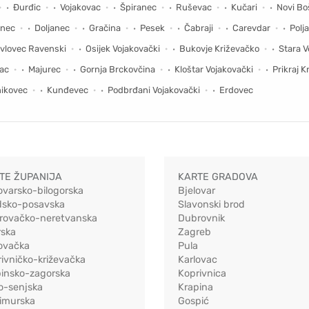
Đurđic
Vojakovac
Špiranec
Ruševac
Kučari
Novi Bo
inec
Doljanec
Gračina
Pesek
Čabraji
Carevdar
Polj
vlovec Ravenski
Osijek Vojakovački
Bukovje Križevačko
Stara 
ac
Majurec
Gornja Brckovčina
Kloštar Vojakovački
Prikraj K
nikovec
Kunđevec
Podbrđani Vojakovački
Erdovec
TE ŽUPANIJA
KARTE GRADOVA
ovarsko-bilogorska
Bjelovar
dsko-posavska
Slavonski brod
rovačko-neretvanska
Dubrovnik
rska
Zagreb
ovačka
Pula
ivničko-križevačka
Karlovac
pinsko-zagorska
Koprivnica
o-senjska
Krapina
imurska
Gospić