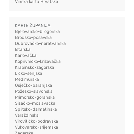
Vinska karta Hrvatske
KARTE ŽUPANIJA
Bjelovarsko-bilogorska
Brodsko-posavska
Dubrovačko-neretvanska
Istarska
Karlovačka
Koprivničko-križevačka
Krapinsko-zagorska
Ličko-senjska
Međimurska
Osječko-baranjska
Požeško-slavonska
Primorsko-goranska
Sisačko-moslavačka
Splitsko-dalmatinska
Varaždinska
Virovitičko-podravska
Vukovarsko-srijemska
Zadarska