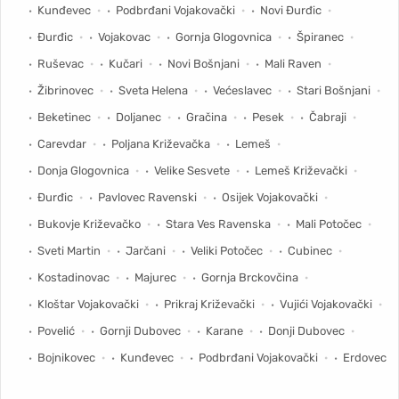
Kunđevec
Podbrđani Vojakovački
Novi Đurđic
Đurđic
Vojakovac
Gornja Glogovnica
Špiranec
Ruševac
Kučari
Novi Bošnjani
Mali Raven
Žibrinovec
Sveta Helena
Većeslavec
Stari Bošnjani
Beketinec
Doljanec
Gračina
Pesek
Čabraji
Carevdar
Poljana Križevačka
Lemeš
Donja Glogovnica
Velike Sesvete
Lemeš Križevački
Đurđic
Pavlovec Ravenski
Osijek Vojakovački
Bukovje Križevačko
Stara Ves Ravenska
Mali Potočec
Sveti Martin
Jarčani
Veliki Potočec
Cubinec
Kostadinovac
Majurec
Gornja Brckovčina
Kloštar Vojakovački
Prikraj Križevački
Vujići Vojakovački
Povelić
Gornji Dubovec
Karane
Donji Dubovec
Bojnikovec
Kunđevec
Podbrđani Vojakovački
Erdovec