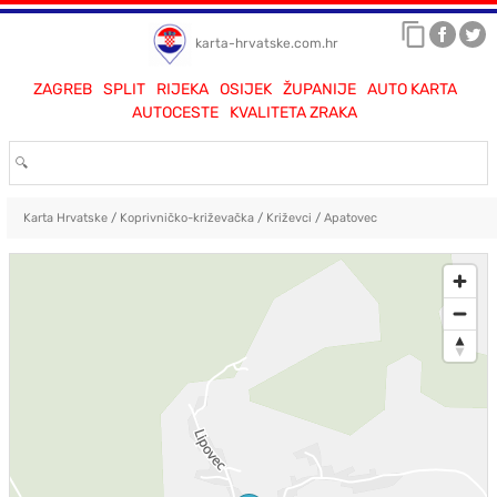
karta-hrvatske.com.hr
ZAGREB
SPLIT
RIJEKA
OSIJEK
ŽUPANIJE
AUTO KARTA
AUTOCESTE
KVALITETA ZRAKA
Karta Hrvatske
/
Koprivničko-križevačka
/
Križevci
/
Apatovec