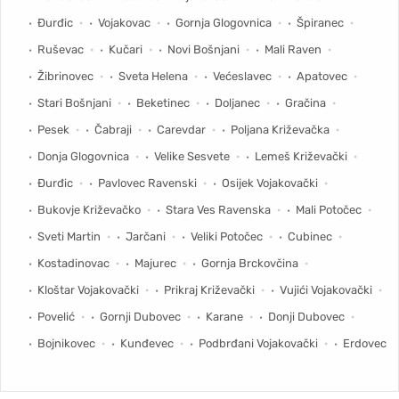
Đurđic
Vojakovac
Gornja Glogovnica
Špiranec
Ruševac
Kučari
Novi Bošnjani
Mali Raven
Žibrinovec
Sveta Helena
Većeslavec
Apatovec
Stari Bošnjani
Beketinec
Doljanec
Gračina
Pesek
Čabraji
Carevdar
Poljana Križevačka
Donja Glogovnica
Velike Sesvete
Lemeš Križevački
Đurđic
Pavlovec Ravenski
Osijek Vojakovački
Bukovje Križevačko
Stara Ves Ravenska
Mali Potočec
Sveti Martin
Jarčani
Veliki Potočec
Cubinec
Kostadinovac
Majurec
Gornja Brckovčina
Kloštar Vojakovački
Prikraj Križevački
Vujići Vojakovački
Povelić
Gornji Dubovec
Karane
Donji Dubovec
Bojnikovec
Kunđevec
Podbrđani Vojakovački
Erdovec