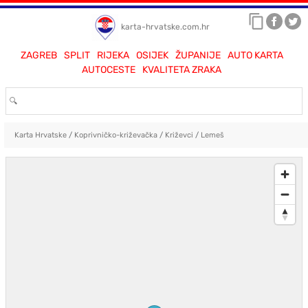
karta-hrvatske.com.hr
ZAGREB
SPLIT
RIJEKA
OSIJEK
ŽUPANIJE
AUTO KARTA
AUTOCESTE
KVALITETA ZRAKA
Karta Hrvatske
/
Koprivničko-križevačka
/
Križevci
/
Lemeš