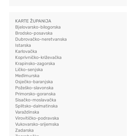
KARTE ŽUPANIJA
Bjelovarsko-bilogorska
Brodsko-posavska
Dubrovačko-neretvanska
Istarska
Karlovačka
Koprivničko-križevačka
Krapinsko-zagorska
Ličko-senjska
Međimurska
Osječko-baranjska
Požeško-slavonska
Primorsko-goranska
Sisačko-moslavačka
Splitsko-dalmatinska
Varaždinska
Virovitičko-podravska
Vukovarsko-srijemska
Zadarska