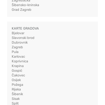
Zagrebačka
Šibensko-kninska
Grad Zagreb
KARTE GRADOVA
Bjelovar
Slavonski brod
Dubrovnik
Zagreb
Pula
Karlovac
Koprivnica
Krapina
Gospić
Čakovec
Osijek
Požega
Rijeka
Šibenik
Sisak
Split