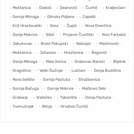
Moštanica
Dodoši
Deanovići
Čuntić
Kraljevčani
Gornja Mlinoga
Glinska Poljana
Cepeliš
Križ Hrastovački
Gora
Župić
Nova Drenčina
Donje Mokrice
Sibić
Prnjavor Čuntićki
Novi Farkašić
Jabukovac
Brest Pokupski
Nebojan
Miočinovići
Moščenica
Jošavica
Hrastovica
Begovići
Donja Mlinoga
Mala Gorica
Grabovac Banski
Bijelnik
Dragotinci
Veliki Šušnjar
Luščani
Donja Budičina
Novo Selište
Gornja Pastuša
Stražbenica
Gornja Bačuga
Gornje Mokrice
Mačkovo Selo
Graberje
Vratečko
Taborište
Donja Pastuša
Tremušnjak
Blinja
Hrvatski Čuntić