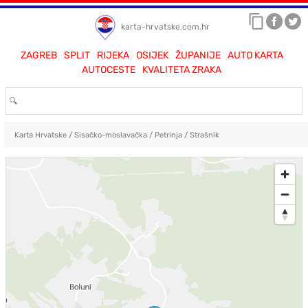
karta-hrvatske.com.hr
ZAGREB
SPLIT
RIJEKA
OSIJEK
ŽUPANIJE
AUTO KARTA
AUTOCESTE
KVALITETA ZRAKA
Karta Hrvatske
/
Sisačko-moslavačka
/
Petrinja
/
Strašnik