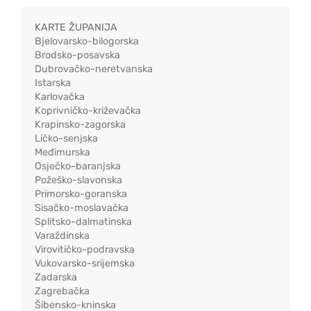
KARTE ŽUPANIJA
Bjelovarsko-bilogorska
Brodsko-posavska
Dubrovačko-neretvanska
Istarska
Karlovačka
Koprivničko-križevačka
Krapinsko-zagorska
Ličko-senjska
Međimurska
Osječko-baranjska
Požeško-slavonska
Primorsko-goranska
Sisačko-moslavačka
Splitsko-dalmatinska
Varaždinska
Virovitičko-podravska
Vukovarsko-srijemska
Zadarska
Zagrebačka
Šibensko-kninska