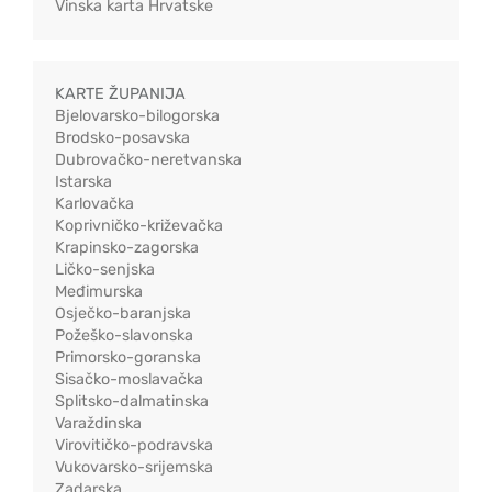
Vinska karta Hrvatske
KARTE ŽUPANIJA
Bjelovarsko-bilogorska
Brodsko-posavska
Dubrovačko-neretvanska
Istarska
Karlovačka
Koprivničko-križevačka
Krapinsko-zagorska
Ličko-senjska
Međimurska
Osječko-baranjska
Požeško-slavonska
Primorsko-goranska
Sisačko-moslavačka
Splitsko-dalmatinska
Varaždinska
Virovitičko-podravska
Vukovarsko-srijemska
Zadarska