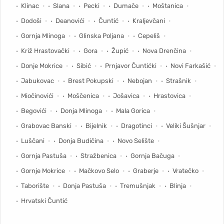
Klinac
Slana
Pecki
Dumače
Moštanica
Dodoši
Deanovići
Čuntić
Kraljevčani
Gornja Mlinoga
Glinska Poljana
Cepeliš
Križ Hrastovački
Gora
Župić
Nova Drenčina
Donje Mokrice
Sibić
Prnjavor Čuntićki
Novi Farkašić
Jabukovac
Brest Pokupski
Nebojan
Strašnik
Miočinovići
Moščenica
Jošavica
Hrastovica
Begovići
Donja Mlinoga
Mala Gorica
Grabovac Banski
Bijelnik
Dragotinci
Veliki Šušnjar
Luščani
Donja Budičina
Novo Selište
Gornja Pastuša
Stražbenica
Gornja Bačuga
Gornje Mokrice
Mačkovo Selo
Graberje
Vratečko
Taborište
Donja Pastuša
Tremušnjak
Blinja
Hrvatski Čuntić