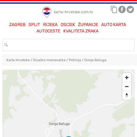
karta-hrvatske.com.hr
ZAGREB
SPLIT
RIJEKA
OSIJEK
ŽUPANIJE
AUTO KARTA
AUTOCESTE
KVALITETA ZRAKA
Karta Hrvatske
/
Sisačko-moslavačka
/
Petrinja
/
Donja Bačuga