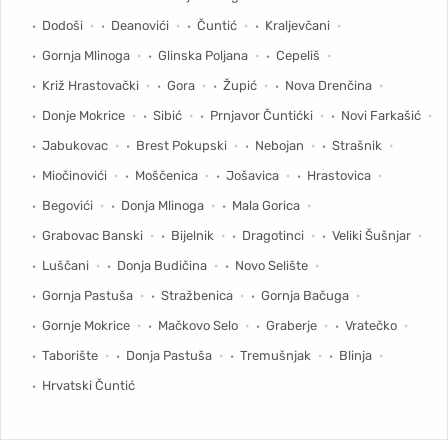
Dodoši
Deanovići
Čuntić
Kraljevčani
Gornja Mlinoga
Glinska Poljana
Cepeliš
Križ Hrastovački
Gora
Župić
Nova Drenčina
Donje Mokrice
Sibić
Prnjavor Čuntićki
Novi Farkašić
Jabukovac
Brest Pokupski
Nebojan
Strašnik
Miočinovići
Moščenica
Jošavica
Hrastovica
Begovići
Donja Mlinoga
Mala Gorica
Grabovac Banski
Bijelnik
Dragotinci
Veliki Šušnjar
Luščani
Donja Budičina
Novo Selište
Gornja Pastuša
Stražbenica
Gornja Bačuga
Gornje Mokrice
Mačkovo Selo
Graberje
Vratečko
Taborište
Donja Pastuša
Tremušnjak
Blinja
Hrvatski Čuntić