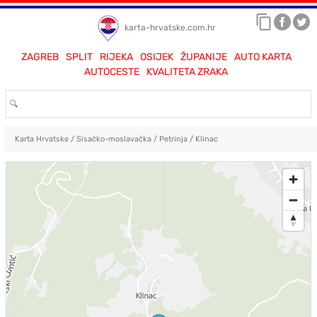
karta-hrvatske.com.hr
ZAGREB
SPLIT
RIJEKA
OSIJEK
ŽUPANIJE
AUTO KARTA
AUTOCESTE
KVALITETA ZRAKA
Karta Hrvatske
/
Sisačko-moslavačka
/
Petrinja
/
Klinac