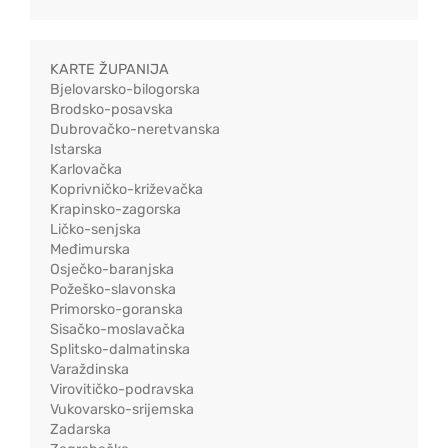
KARTE ŽUPANIJA
Bjelovarsko-bilogorska
Brodsko-posavska
Dubrovačko-neretvanska
Istarska
Karlovačka
Koprivničko-križevačka
Krapinsko-zagorska
Ličko-senjska
Međimurska
Osječko-baranjska
Požeško-slavonska
Primorsko-goranska
Sisačko-moslavačka
Splitsko-dalmatinska
Varaždinska
Virovitičko-podravska
Vukovarsko-srijemska
Zadarska