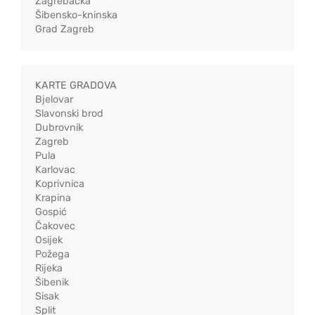
Zagrebačka
Šibensko-kninska
Grad Zagreb
KARTE GRADOVA
Bjelovar
Slavonski brod
Dubrovnik
Zagreb
Pula
Karlovac
Koprivnica
Krapina
Gospić
Čakovec
Osijek
Požega
Rijeka
Šibenik
Sisak
Split