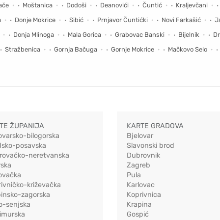
ače
Moštanica
Dodoši
Deanovići
Čuntić
Kraljevčani
a
Donje Mokrice
Sibić
Prnjavor Čuntićki
Novi Farkašić
J
Donja Mlinoga
Mala Gorica
Grabovac Banski
Bijelnik
Dr
Stražbenica
Gornja Bačuga
Gornje Mokrice
Mačkovo Selo
TE ŽUPANIJA
KARTE GRADOVA
ovarsko-bilogorska
Bjelovar
dsko-posavska
Slavonski brod
rovačko-neretvanska
Dubrovnik
rska
Zagreb
ovačka
Pula
ivničko-križevačka
Karlovac
pinsko-zagorska
Koprivnica
o-senjska
Krapina
imurska
Gospić