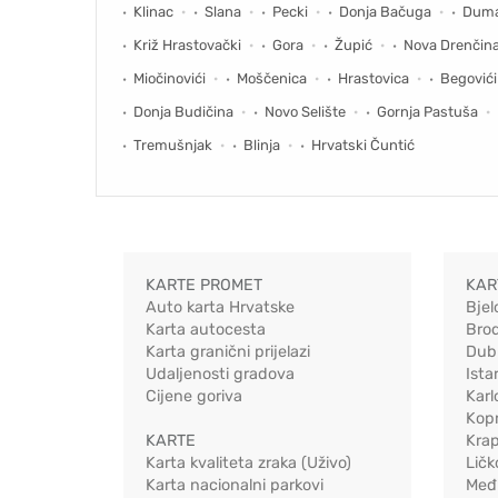
Klinac
Slana
Pecki
Donja Bačuga
Dum
Križ Hrastovački
Gora
Župić
Nova Drenčin
Miočinovići
Moščenica
Hrastovica
Begovići
Donja Budičina
Novo Selište
Gornja Pastuša
Tremušnjak
Blinja
Hrvatski Čuntić
KARTE PROMET
KAR
Auto karta Hrvatske
Bjel
Karta autocesta
Bro
Karta granični prijelazi
Dub
Udaljenosti gradova
Ista
Cijene goriva
Karl
Kopr
KARTE
Kra
Karta kvaliteta zraka (Uživo)
Ličk
Karta nacionalni parkovi
Međ