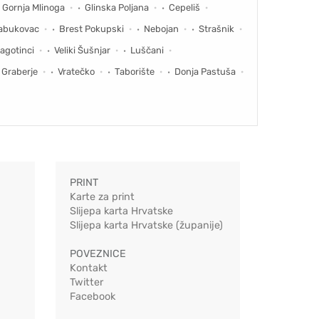
Gornja Mlinoga
Glinska Poljana
Cepeliš
abukovac
Brest Pokupski
Nebojan
Strašnik
agotinci
Veliki Šušnjar
Luščani
Graberje
Vratečko
Taborište
Donja Pastuša
PRINT
Karte za print
Slijepa karta Hrvatske
Slijepa karta Hrvatske (županije)
POVEZNICE
Kontakt
Twitter
Facebook