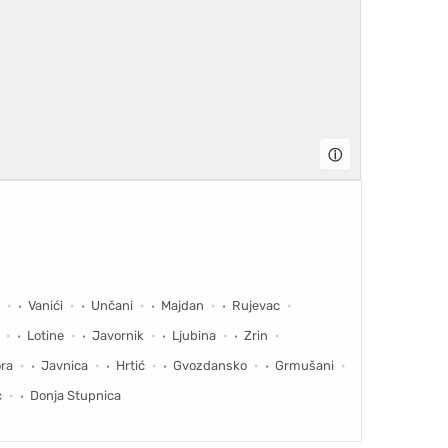
ⓘ
Vanići
Unčani
Majdan
Rujevac
Lotine
Javornik
Ljubina
Zrin
ra
Javnica
Hrtić
Gvozdansko
Grmušani
c
Donja Stupnica