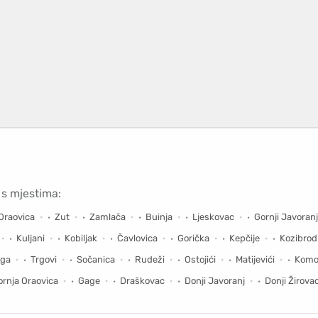
 s mjestima:
Oraovica
Zut
Zamlača
Buinja
Ljeskovac
Gornji Javoranj
Kuljani
Kobiljak
Čavlovica
Gorička
Kepčije
Kozibrod
aga
Trgovi
Sočanica
Rudeži
Ostojići
Matijevići
Komo
ornja Oraovica
Gage
Draškovac
Donji Javoranj
Donji Žirova