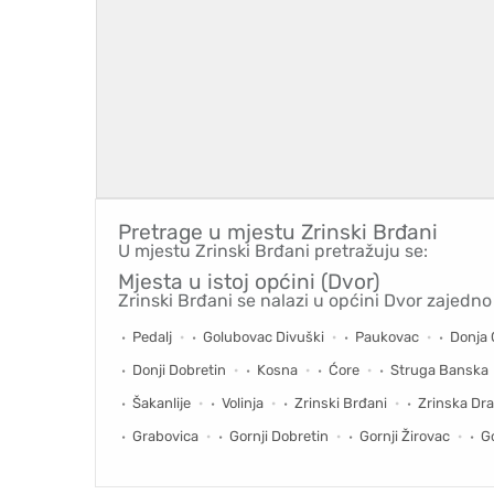
Pretrage u mjestu
Zrinski Brđani
U mjestu Zrinski Brđani pretražuju se:
Mjesta u istoj općini (Dvor)
Zrinski Brđani se nalazi u općini Dvor zajedno
Pedalj
Golubovac Divuški
Paukovac
Donja 
Donji Dobretin
Kosna
Ćore
Struga Banska
Šakanlije
Volinja
Zrinski Brđani
Zrinska Dr
Grabovica
Gornji Dobretin
Gornji Žirovac
G