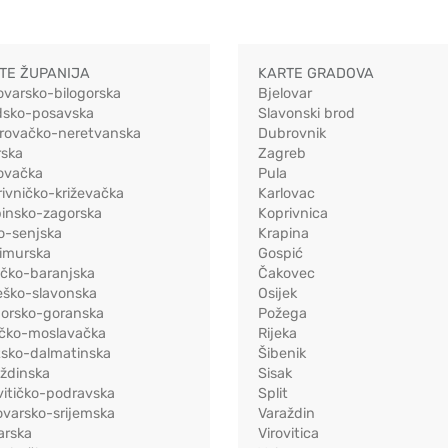
TE ŽUPANIJA
KARTE GRADOVA
ovarsko-bilogorska
Bjelovar
dsko-posavska
Slavonski brod
rovačko-neretvanska
Dubrovnik
rska
Zagreb
ovačka
Pula
ivničko-križevačka
Karlovac
pinsko-zagorska
Koprivnica
o-senjska
Krapina
imurska
Gospić
ečko-baranjska
Čakovec
eško-slavonska
Osijek
morsko-goranska
Požega
ačko-moslavačka
Rijeka
tsko-dalmatinska
Šibenik
ždinska
Sisak
vitičko-podravska
Split
varsko-srijemska
Varaždin
arska
Virovitica