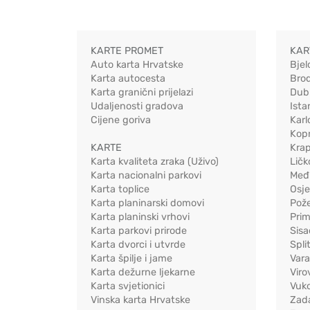
KARTE PROMET
KAR
Auto karta Hrvatske
Bjel
Karta autocesta
Bro
Karta granični prijelazi
Dub
Udaljenosti gradova
Ista
Cijene goriva
Karl
Kopr
KARTE
Kra
Karta kvaliteta zraka (Uživo)
Ličk
Karta nacionalni parkovi
Međ
Karta toplice
Osj
Karta planinarski domovi
Pož
Karta planinski vrhovi
Pri
Karta parkovi prirode
Sis
Karta dvorci i utvrde
Spli
Karta špilje i jame
Vara
Karta dežurne ljekarne
Viro
Karta svjetionici
Vuko
Vinska karta Hrvatske
Zad