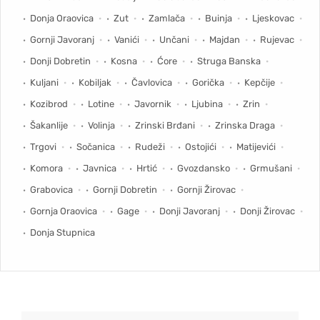
Donja Oraovica
Zut
Zamlača
Buinja
Ljeskovac
Gornji Javoranj
Vanići
Unčani
Majdan
Rujevac
Donji Dobretin
Kosna
Ćore
Struga Banska
Kuljani
Kobiljak
Čavlovica
Gorička
Kepčije
Kozibrod
Lotine
Javornik
Ljubina
Zrin
Šakanlije
Volinja
Zrinski Brđani
Zrinska Draga
Trgovi
Sočanica
Rudeži
Ostojići
Matijevići
Komora
Javnica
Hrtić
Gvozdansko
Grmušani
Grabovica
Gornji Dobretin
Gornji Žirovac
Gornja Oraovica
Gage
Donji Javoranj
Donji Žirovac
Donja Stupnica