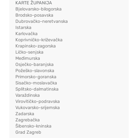
KARTE ŽUPANIJA
Bjelovarsko-bilogorska
Brodsko-posavska
Dubrovačko-neretvanska
Istarska
Karlovačka
Koprivničko-križevačka
Krapinsko-zagorska
Ličko-senjska
Međimurska
Osječko-baranjska
Požeško-slavonska
Primorsko-goranska
Sisačko-moslavačka
Splitsko-dalmatinska
Varaždinska
Virovitičko-podravska
Vukovarsko-srijemska
Zadarska
Zagrebačka
Šibensko-kninska
Grad Zagreb