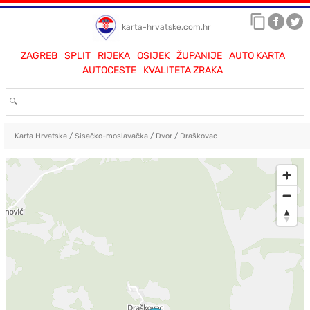
karta-hrvatske.com.hr
ZAGREB
SPLIT
RIJEKA
OSIJEK
ŽUPANIJE
AUTO KARTA
AUTOCESTE
KVALITETA ZRAKA
Karta Hrvatske
/
Sisačko-moslavačka
/
Dvor
/
Draškovac