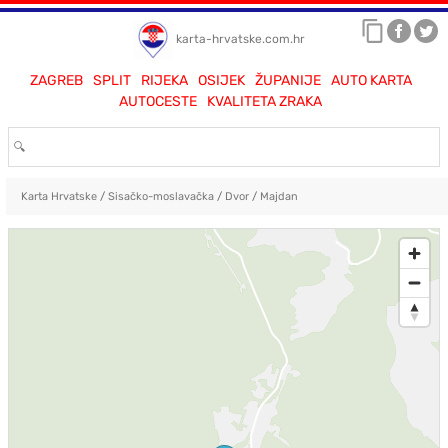
karta-hrvatske.com.hr
ZAGREB
SPLIT
RIJEKA
OSIJEK
ŽUPANIJE
AUTO KARTA
AUTOCESTE
KVALITETA ZRAKA
Karta Hrvatske
/
Sisačko-moslavačka
/
Dvor
/
Majdan