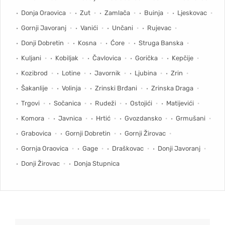
Donja Oraovica
Zut
Zamlača
Buinja
Ljeskovac
Gornji Javoranj
Vanići
Unčani
Rujevac
Donji Dobretin
Kosna
Ćore
Struga Banska
Kuljani
Kobiljak
Čavlovica
Gorička
Kepčije
Kozibrod
Lotine
Javornik
Ljubina
Zrin
Šakanlije
Volinja
Zrinski Brđani
Zrinska Draga
Trgovi
Sočanica
Rudeži
Ostojići
Matijevići
Komora
Javnica
Hrtić
Gvozdansko
Grmušani
Grabovica
Gornji Dobretin
Gornji Žirovac
Gornja Oraovica
Gage
Draškovac
Donji Javoranj
Donji Žirovac
Donja Stupnica