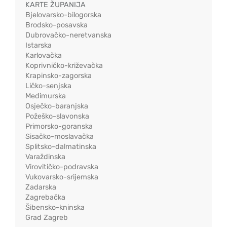
KARTE ŽUPANIJA
Bjelovarsko-bilogorska
Brodsko-posavska
Dubrovačko-neretvanska
Istarska
Karlovačka
Koprivničko-križevačka
Krapinsko-zagorska
Ličko-senjska
Međimurska
Osječko-baranjska
Požeško-slavonska
Primorsko-goranska
Sisačko-moslavačka
Splitsko-dalmatinska
Varaždinska
Virovitičko-podravska
Vukovarsko-srijemska
Zadarska
Zagrebačka
Šibensko-kninska
Grad Zagreb