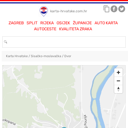
karta-hrvatske.com.hr
ZAGREB
SPLIT
RIJEKA
OSIJEK
ŽUPANIJE
AUTO KARTA
AUTOCESTE
KVALITETA ZRAKA
Karta Hrvatske
/
Sisačko-moslavačka
/
Dvor