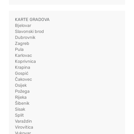
KARTE GRADOVA
Bjelovar
Slavonski brod
Dubrovnik
Zagreb
Pula
Karlovac
Koprivnica
Krapina
Gospić
Čakovec
Osijek
Požega
Rijeka
Šibenik
Sisak
Split
Varaždin
Virovitica
Vukovar