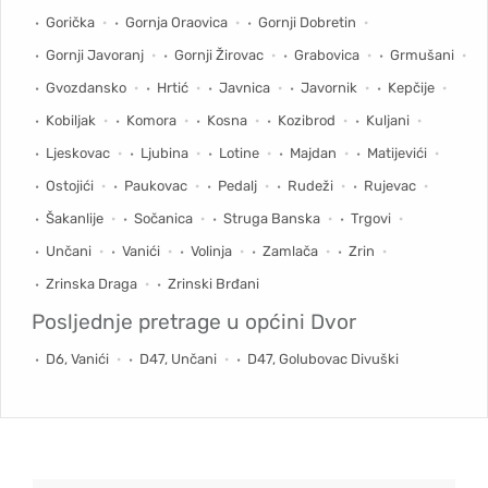
Gorička
Gornja Oraovica
Gornji Dobretin
Gornji Javoranj
Gornji Žirovac
Grabovica
Grmušani
Gvozdansko
Hrtić
Javnica
Javornik
Kepčije
Kobiljak
Komora
Kosna
Kozibrod
Kuljani
Ljeskovac
Ljubina
Lotine
Majdan
Matijevići
Ostojići
Paukovac
Pedalj
Rudeži
Rujevac
Šakanlije
Sočanica
Struga Banska
Trgovi
Unčani
Vanići
Volinja
Zamlača
Zrin
Zrinska Draga
Zrinski Brđani
Posljednje pretrage u općini
Dvor
D6, Vanići
D47, Unčani
D47, Golubovac Divuški