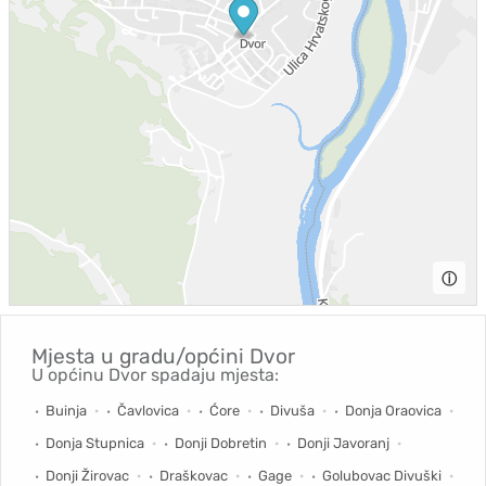
ⓘ
Mjesta u gradu/općini
Dvor
U općinu Dvor spadaju mjesta:
Buinja
Čavlovica
Ćore
Divuša
Donja Oraovica
Donja Stupnica
Donji Dobretin
Donji Javoranj
Donji Žirovac
Draškovac
Gage
Golubovac Divuški