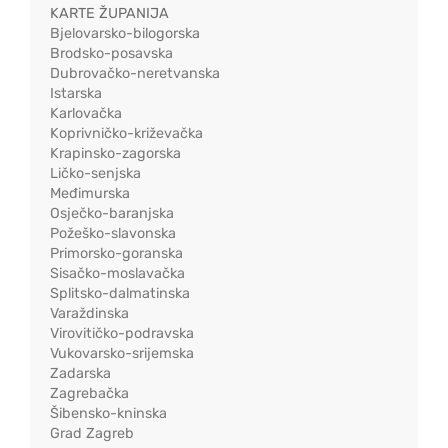
KARTE ŽUPANIJA
Bjelovarsko-bilogorska
Brodsko-posavska
Dubrovačko-neretvanska
Istarska
Karlovačka
Koprivničko-križevačka
Krapinsko-zagorska
Ličko-senjska
Međimurska
Osječko-baranjska
Požeško-slavonska
Primorsko-goranska
Sisačko-moslavačka
Splitsko-dalmatinska
Varaždinska
Virovitičko-podravska
Vukovarsko-srijemska
Zadarska
Zagrebačka
Šibensko-kninska
Grad Zagreb