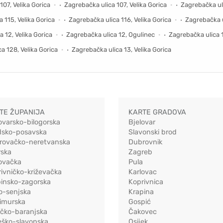
107, Velika Gorica
Zagrebačka ulica 107, Velika Gorica
Zagrebačka uli
 115, Velika Gorica
Zagrebačka ulica 116, Velika Gorica
Zagrebačka ul
 12, Velika Gorica
Zagrebačka ulica 12, Ogulinec
Zagrebačka ulica 1
a 128, Velika Gorica
Zagrebačka ulica 13, Velika Gorica
TE ŽUPANIJA
KARTE GRADOVA
ovarsko-bilogorska
Bjelovar
dsko-posavska
Slavonski brod
rovačko-neretvanska
Dubrovnik
rska
Zagreb
ovačka
Pula
ivničko-križevačka
Karlovac
pinsko-zagorska
Koprivnica
o-senjska
Krapina
imurska
Gospić
ečko-baranjska
Čakovec
eško-slavonska
Osijek