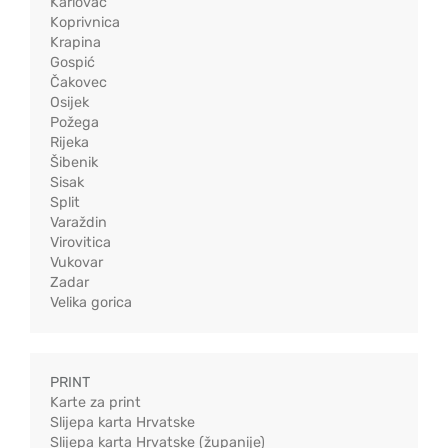
Karlovac
Koprivnica
Krapina
Gospić
Čakovec
Osijek
Požega
Rijeka
Šibenik
Sisak
Split
Varaždin
Virovitica
Vukovar
Zadar
Velika gorica
PRINT
Karte za print
Slijepa karta Hrvatske
Slijepa karta Hrvatske (županije)