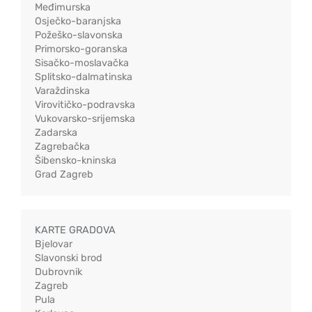
Međimurska
Osječko-baranjska
Požeško-slavonska
Primorsko-goranska
Sisačko-moslavačka
Splitsko-dalmatinska
Varaždinska
Virovitičko-podravska
Vukovarsko-srijemska
Zadarska
Zagrebačka
Šibensko-kninska
Grad Zagreb
KARTE GRADOVA
Bjelovar
Slavonski brod
Dubrovnik
Zagreb
Pula