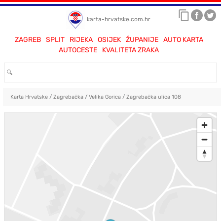
karta-hrvatske.com.hr
ZAGREB
SPLIT
RIJEKA
OSIJEK
ŽUPANIJE
AUTO KARTA
AUTOCESTE
KVALITETA ZRAKA
Karta Hrvatske
/
Zagrebačka
/
Velika Gorica
/
Zagrebačka ulica 108