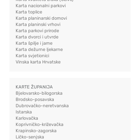
Karta nacionalni parkovi
Karta toplice
Karta planinarski domovi
Karta planinski vrhovi
Karta parkovi prirode
Karta dvorci i utvrde
Karta špilje i jame
Karta dežurne ljekarne
Karta svjetionici
Vinska karta Hrvatske
KARTE ŽUPANIJA
Bjelovarsko-bilogorska
Brodsko-posavska
Dubrovačko-neretvanska
Istarska
Karlovačka
Koprivničko-križevačka
Krapinsko-zagorska
Ličko-senjska