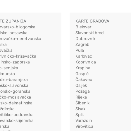
TE ŽUPANIJA
KARTE GRADOVA
ovarsko-bilogorska
Bjelovar
dsko-posavska
Slavonski brod
rovačko-neretvanska
Dubrovnik
rska
Zagreb
ovačka
Pula
ivničko-križevačka
Karlovac
pinsko-zagorska
Koprivnica
o-senjska
Krapina
imurska
Gospić
ečko-baranjska
Čakovec
eško-slavonska
Osijek
morsko-goranska
Požega
ačko-moslavačka
Rijeka
tsko-dalmatinska
Šibenik
ždinska
Sisak
vitičko-podravska
Split
varsko-srijemska
Varaždin
arska
Virovitica