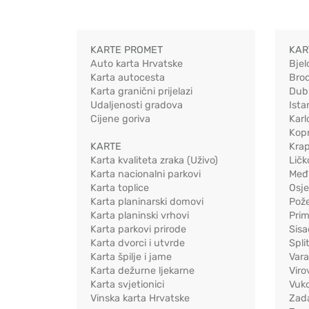
KARTE PROMET
KAR
Auto karta Hrvatske
Bjel
Karta autocesta
Bro
Karta granični prijelazi
Dub
Udaljenosti gradova
Ista
Cijene goriva
Karl
Kopr
KARTE
Kra
Karta kvaliteta zraka (Uživo)
Ličk
Karta nacionalni parkovi
Međ
Karta toplice
Osj
Karta planinarski domovi
Pož
Karta planinski vrhovi
Pri
Karta parkovi prirode
Sis
Karta dvorci i utvrde
Spli
Karta špilje i jame
Vara
Karta dežurne ljekarne
Viro
Karta svjetionici
Vuko
Vinska karta Hrvatske
Zad