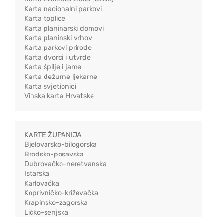
Karta nacionalni parkovi
Karta toplice
Karta planinarski domovi
Karta planinski vrhovi
Karta parkovi prirode
Karta dvorci i utvrde
Karta špilje i jame
Karta dežurne ljekarne
Karta svjetionici
Vinska karta Hrvatske
KARTE ŽUPANIJA
Bjelovarsko-bilogorska
Brodsko-posavska
Dubrovačko-neretvanska
Istarska
Karlovačka
Koprivničko-križevačka
Krapinsko-zagorska
Ličko-senjska