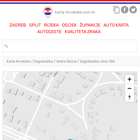
karta-hrvatske.com.hr
ZAGREB
SPLIT
RIJEKA
OSIJEK
ŽUPANIJE
AUTO KARTA
AUTOCESTE
KVALITETA ZRAKA
Karta Hrvatske
/
Zagrebačka
/
Velika Gorica
/
Zagrebačka ulica 100