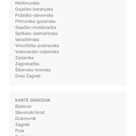
Međimurska
Osječko-baranjska
Požeško-slavonska
Primorsko-goranska
Sisačko-moslavačka
Splitsko-dalmatinska
Varaždinska
Virovitičko-podravska
Vukovarsko-srijemska
Zadarska
Zagrebačka
Šibensko-kninska
Grad Zagreb
KARTE GRADOVA
Bjelovar
Slavonski brod
Dubrovnik
Zagreb
Pula