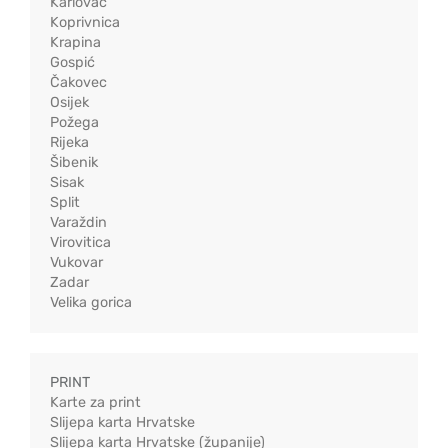
Karlovac
Koprivnica
Krapina
Gospić
Čakovec
Osijek
Požega
Rijeka
Šibenik
Sisak
Split
Varaždin
Virovitica
Vukovar
Zadar
Velika gorica
PRINT
Karte za print
Slijepa karta Hrvatske
Slijepa karta Hrvatske (županije)