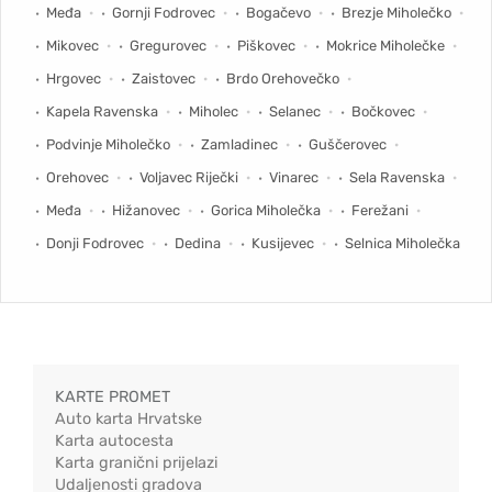
Međa
Gornji Fodrovec
Bogačevo
Brezje Miholečko
Mikovec
Gregurovec
Piškovec
Mokrice Miholečke
Hrgovec
Zaistovec
Brdo Orehovečko
Kapela Ravenska
Miholec
Selanec
Bočkovec
Podvinje Miholečko
Zamladinec
Guščerovec
Orehovec
Voljavec Riječki
Vinarec
Sela Ravenska
Međa
Hižanovec
Gorica Miholečka
Ferežani
Donji Fodrovec
Dedina
Kusijevec
Selnica Miholečka
KARTE PROMET
Auto karta Hrvatske
Karta autocesta
Karta granični prijelazi
Udaljenosti gradova