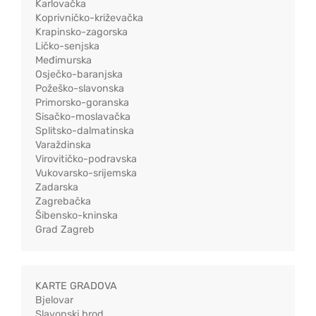
Karlovačka
Koprivničko-križevačka
Krapinsko-zagorska
Ličko-senjska
Međimurska
Osječko-baranjska
Požeško-slavonska
Primorsko-goranska
Sisačko-moslavačka
Splitsko-dalmatinska
Varaždinska
Virovitičko-podravska
Vukovarsko-srijemska
Zadarska
Zagrebačka
Šibensko-kninska
Grad Zagreb
KARTE GRADOVA
Bjelovar
Slavonski brod