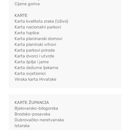
Cijene goriva
KARTE
Karta kvaliteta zraka (Uživo)
Karta nacionalni parkovi
Karta toplice
Karta planinarski domovi
Karta planinski vrhovi
Karta parkovi prirode
Karta dvorci i utvrde
Karta špilje i jame
Karta dežurne ljekarne
Karta svjetionici
Vinska karta Hrvatske
KARTE ŽUPANIJA
Bjelovarsko-bilogorska
Brodsko-posavska
Dubrovačko-neretvanska
Istarska