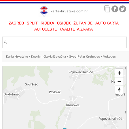
karta-hrvatske.com.hr
ZAGREB
SPLIT
RIJEKA
OSIJEK
ŽUPANIJE
AUTO KARTA
AUTOCESTE
KVALITETA ZRAKA
Karta Hrvatske
/
Koprivničko-križevačka
/
Sveti Petar Orehovec
/
Vukovec