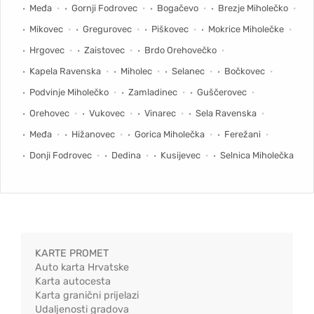
Međa
Gornji Fodrovec
Bogačevo
Brezje Miholečko
Mikovec
Gregurovec
Piškovec
Mokrice Miholečke
Hrgovec
Zaistovec
Brdo Orehovečko
Kapela Ravenska
Miholec
Selanec
Bočkovec
Podvinje Miholečko
Zamladinec
Guščerovec
Orehovec
Vukovec
Vinarec
Sela Ravenska
Međa
Hižanovec
Gorica Miholečka
Ferežani
Donji Fodrovec
Dedina
Kusijevec
Selnica Miholečka
KARTE PROMET
Auto karta Hrvatske
Karta autocesta
Karta granični prijelazi
Udaljenosti gradova