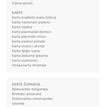
Cijene goriva
KARTE
Karta kvaliteta zraka (Uživo)
Karta nacionalni parkovi
Karta toplice
Karta planinarski domovi
Karta planinski vrhovi
Karta parkovi prirode
Karta dvorci i utvrde
Karta špilje i jame
Karta dežurne ljekarne
Karta svjetionici
Vinska karta Hrvatske
KARTE ŽUPANIJA
Bjelovarsko-bilogorska
Brodsko-posavska
Dubrovačko-neretvanska
Istarska