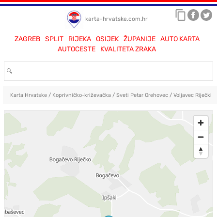
karta-hrvatske.com.hr
ZAGREB
SPLIT
RIJEKA
OSIJEK
ŽUPANIJE
AUTO KARTA
AUTOCESTE
KVALITETA ZRAKA
Karta Hrvatske
/
Koprivničko-križevačka
/
Sveti Petar Orehovec
/
Voljavec Riječki