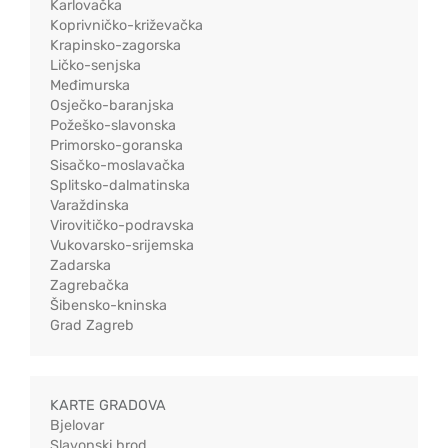
Karlovačka
Koprivničko-križevačka
Krapinsko-zagorska
Ličko-senjska
Međimurska
Osječko-baranjska
Požeško-slavonska
Primorsko-goranska
Sisačko-moslavačka
Splitsko-dalmatinska
Varaždinska
Virovitičko-podravska
Vukovarsko-srijemska
Zadarska
Zagrebačka
Šibensko-kninska
Grad Zagreb
KARTE GRADOVA
Bjelovar
Slavonski brod