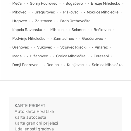
Međa
Gornji Fodrovec
Bogačevo
Brezje Miholečko
Mikovec
Gregurovec
Piškovec
Mokrice Miholečke
Hrgovec
Zaistovec
Brdo Orehovečko
Kapela Ravenska
Miholec
Selanec
Bočkovec
Podvinje Miholečko
Zamladinec
Guščerovec
Orehovec
Vukovec
Voljavec Riječki
Vinarec
Međa
Hižanovec
Gorica Miholečka
Ferežani
Donji Fodrovec
Dedina
Kusijevec
Selnica Miholečka
KARTE PROMET
Auto karta Hrvatske
Karta autocesta
Karta granični prijelazi
Udaljenosti gradova