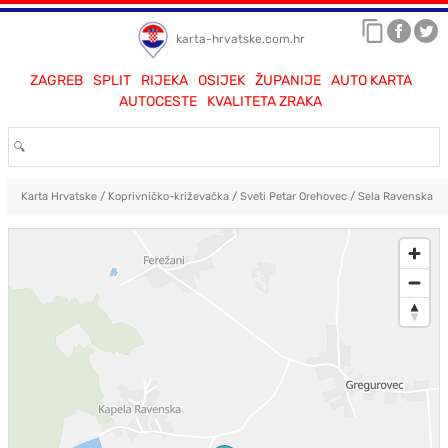
karta-hrvatske.com.hr
ZAGREB
SPLIT
RIJEKA
OSIJEK
ŽUPANIJE
AUTO KARTA
AUTOCESTE
KVALITETA ZRAKA
Karta Hrvatske
/
Koprivničko-križevačka
/
Sveti Petar Orehovec
/
Sela Ravenska