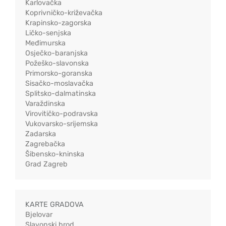
Karlovačka
Koprivničko-križevačka
Krapinsko-zagorska
Ličko-senjska
Međimurska
Osječko-baranjska
Požeško-slavonska
Primorsko-goranska
Sisačko-moslavačka
Splitsko-dalmatinska
Varaždinska
Virovitičko-podravska
Vukovarsko-srijemska
Zadarska
Zagrebačka
Šibensko-kninska
Grad Zagreb
KARTE GRADOVA
Bjelovar
Slavonski brod