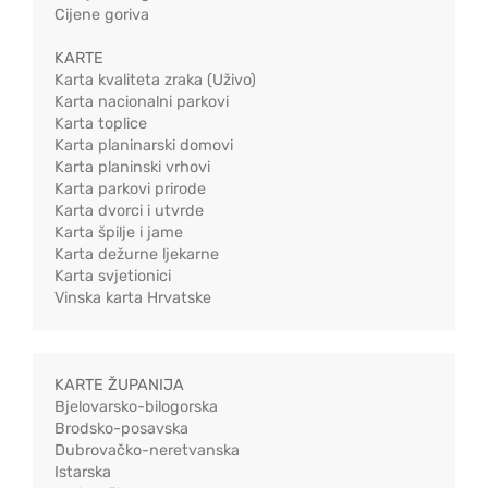
Cijene goriva
KARTE
Karta kvaliteta zraka (Uživo)
Karta nacionalni parkovi
Karta toplice
Karta planinarski domovi
Karta planinski vrhovi
Karta parkovi prirode
Karta dvorci i utvrde
Karta špilje i jame
Karta dežurne ljekarne
Karta svjetionici
Vinska karta Hrvatske
KARTE ŽUPANIJA
Bjelovarsko-bilogorska
Brodsko-posavska
Dubrovačko-neretvanska
Istarska