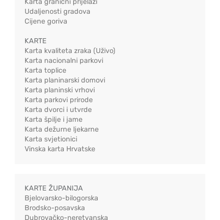
Karta granični prijelazi
Udaljenosti gradova
Cijene goriva
KARTE
Karta kvaliteta zraka (Uživo)
Karta nacionalni parkovi
Karta toplice
Karta planinarski domovi
Karta planinski vrhovi
Karta parkovi prirode
Karta dvorci i utvrde
Karta špilje i jame
Karta dežurne ljekarne
Karta svjetionici
Vinska karta Hrvatske
KARTE ŽUPANIJA
Bjelovarsko-bilogorska
Brodsko-posavska
Dubrovačko-neretvanska