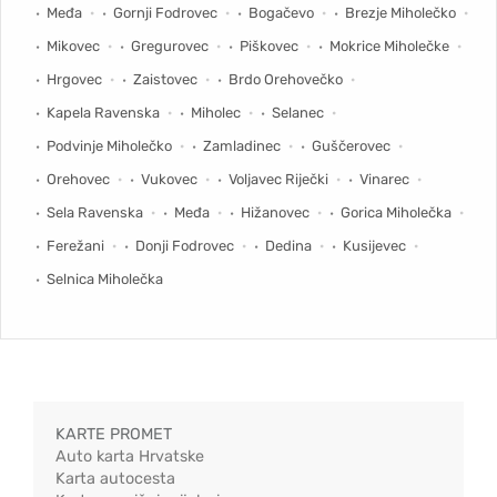
Međa
Gornji Fodrovec
Bogačevo
Brezje Miholečko
Mikovec
Gregurovec
Piškovec
Mokrice Miholečke
Hrgovec
Zaistovec
Brdo Orehovečko
Kapela Ravenska
Miholec
Selanec
Podvinje Miholečko
Zamladinec
Guščerovec
Orehovec
Vukovec
Voljavec Riječki
Vinarec
Sela Ravenska
Međa
Hižanovec
Gorica Miholečka
Ferežani
Donji Fodrovec
Dedina
Kusijevec
Selnica Miholečka
KARTE PROMET
Auto karta Hrvatske
Karta autocesta