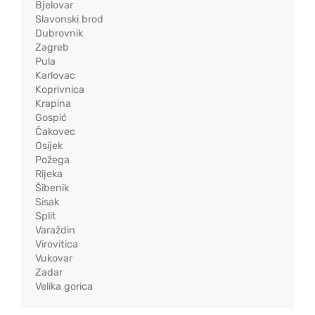
Bjelovar
Slavonski brod
Dubrovnik
Zagreb
Pula
Karlovac
Koprivnica
Krapina
Gospić
Čakovec
Osijek
Požega
Rijeka
Šibenik
Sisak
Split
Varaždin
Virovitica
Vukovar
Zadar
Velika gorica