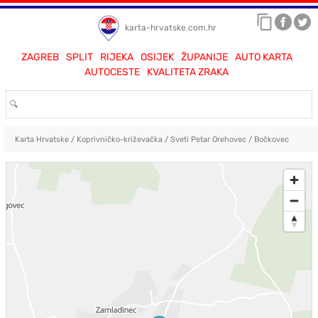
karta-hrvatske.com.hr
ZAGREB
SPLIT
RIJEKA
OSIJEK
ŽUPANIJE
AUTO KARTA
AUTOCESTE
KVALITETA ZRAKA
Karta Hrvatske
/
Koprivničko-križevačka
/
Sveti Petar Orehovec
/
Bočkovec