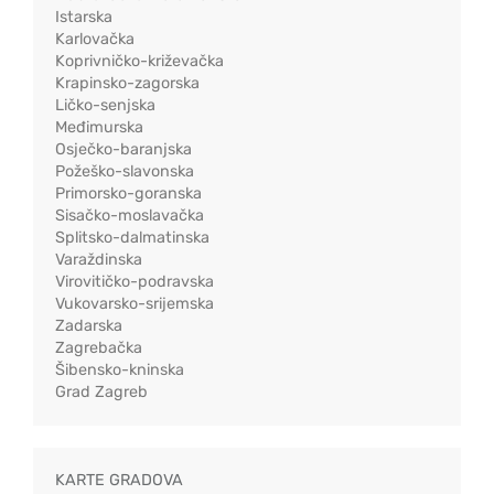
Istarska
Karlovačka
Koprivničko-križevačka
Krapinsko-zagorska
Ličko-senjska
Međimurska
Osječko-baranjska
Požeško-slavonska
Primorsko-goranska
Sisačko-moslavačka
Splitsko-dalmatinska
Varaždinska
Virovitičko-podravska
Vukovarsko-srijemska
Zadarska
Zagrebačka
Šibensko-kninska
Grad Zagreb
KARTE GRADOVA