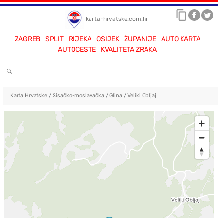
karta-hrvatske.com.hr
ZAGREB
SPLIT
RIJEKA
OSIJEK
ŽUPANIJE
AUTO KARTA
AUTOCESTE
KVALITETA ZRAKA
Karta Hrvatske
/
Sisačko-moslavačka
/
Glina
/
Veliki Obljaj