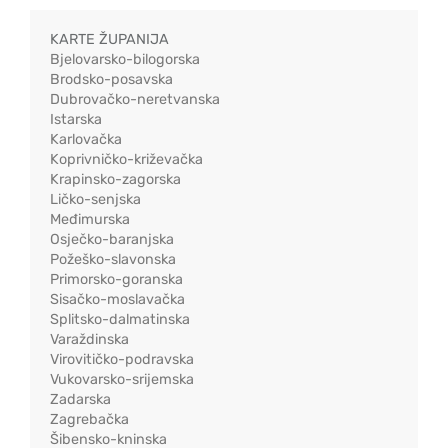
KARTE ŽUPANIJA
Bjelovarsko-bilogorska
Brodsko-posavska
Dubrovačko-neretvanska
Istarska
Karlovačka
Koprivničko-križevačka
Krapinsko-zagorska
Ličko-senjska
Međimurska
Osječko-baranjska
Požeško-slavonska
Primorsko-goranska
Sisačko-moslavačka
Splitsko-dalmatinska
Varaždinska
Virovitičko-podravska
Vukovarsko-srijemska
Zadarska
Zagrebačka
Šibensko-kninska