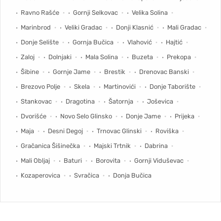
Ravno Rašće
Gornji Selkovac
Velika Solina
Marinbrod
Veliki Gradac
Donji Klasnić
Mali Gradac
Donje Selište
Gornja Bučica
Vlahović
Hajtić
Zaloj
Dolnjaki
Mala Solina
Buzeta
Prekopa
Šibine
Gornje Jame
Brestik
Drenovac Banski
Brezovo Polje
Skela
Martinovići
Donje Taborište
Stankovac
Dragotina
Šatornja
Joševica
Dvorišće
Novo Selo Glinsko
Donje Jame
Prijeka
Maja
Desni Degoj
Trnovac Glinski
Roviška
Gračanica Šišinečka
Majski Trtnik
Dabrina
Mali Obljaj
Baturi
Borovita
Gornji Viduševac
Kozaperovica
Svračica
Donja Bučica