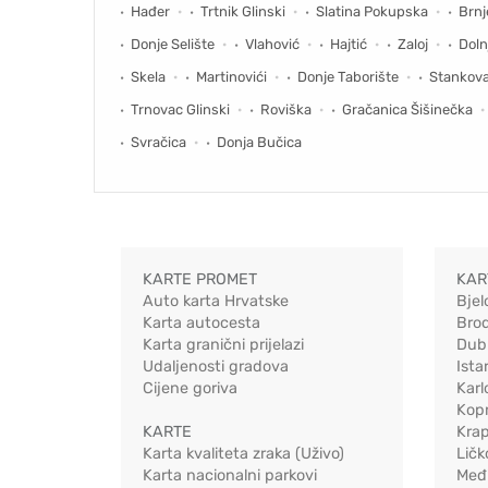
Hađer
Trtnik Glinski
Slatina Pokupska
Brn
Donje Selište
Vlahović
Hajtić
Zaloj
Doln
Skela
Martinovići
Donje Taborište
Stankov
Trnovac Glinski
Roviška
Gračanica Šišinečka
Svračica
Donja Bučica
KARTE PROMET
KAR
Auto karta Hrvatske
Bjel
Karta autocesta
Bro
Karta granični prijelazi
Dub
Udaljenosti gradova
Ista
Cijene goriva
Karl
Kopr
KARTE
Kra
Karta kvaliteta zraka (Uživo)
Ličk
Karta nacionalni parkovi
Međ