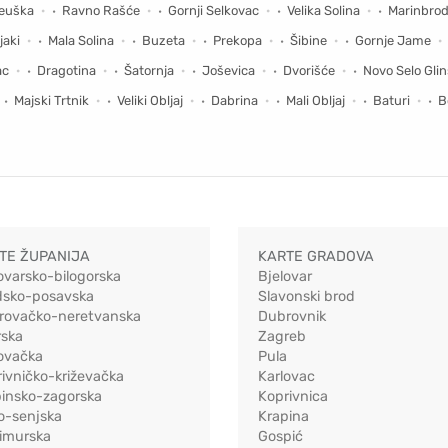
jeuška
Ravno Rašće
Gornji Selkovac
Velika Solina
Marinbro
jaki
Mala Solina
Buzeta
Prekopa
Šibine
Gornje Jame
ac
Dragotina
Šatornja
Joševica
Dvorišće
Novo Selo Gli
Majski Trtnik
Veliki Obljaj
Dabrina
Mali Obljaj
Baturi
B
TE ŽUPANIJA
KARTE GRADOVA
ovarsko-bilogorska
Bjelovar
dsko-posavska
Slavonski brod
rovačko-neretvanska
Dubrovnik
rska
Zagreb
ovačka
Pula
ivničko-križevačka
Karlovac
pinsko-zagorska
Koprivnica
o-senjska
Krapina
imurska
Gospić