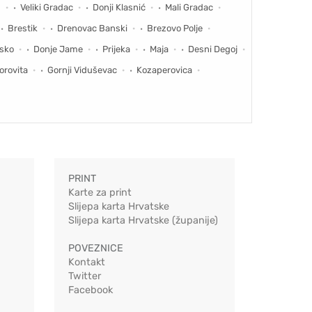
d
Veliki Gradac
Donji Klasnić
Mali Gradac
Brestik
Drenovac Banski
Brezovo Polje
nsko
Donje Jame
Prijeka
Maja
Desni Degoj
orovita
Gornji Viduševac
Kozaperovica
PRINT
Karte za print
Slijepa karta Hrvatske
Slijepa karta Hrvatske (županije)
POVEZNICE
Kontakt
Twitter
Facebook