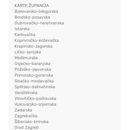
KARTE ŽUPANIJA
Bjelovarsko-bilogorska
Brodsko-posavska
Dubrovačko-neretvanska
Istarska
Karlovačka
Koprivničko-križevačka
Krapinsko-zagorska
Ličko-senjska
Međimurska
Osječko-baranjska
Požeško-slavonska
Primorsko-goranska
Sisačko-moslavačka
Splitsko-dalmatinska
Varaždinska
Virovitičko-podravska
Vukovarsko-srijemska
Zadarska
Zagrebačka
Šibensko-kninska
Grad Zagreb