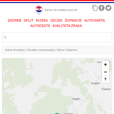
karta-hrvatske.com.hr
ZAGREB
SPLIT
RIJEKA
OSIJEK
ŽUPANIJE
AUTO KARTA
AUTOCESTE
KVALITETA ZRAKA
Karta Hrvatske
/
Sisačko-moslavačka
/
Glina
/
Dabrina