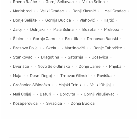
Ravno Rašće
Gornji Selkovac
Velika Solina
Marinbrod
Veliki Gradac
Donji Klasnić
Mali Gradac
Donje Selište
Gornja Bučica
Vlahović
Hajtić
Zaloj
Dolnjaki
Mala Solina
Buzeta
Prekopa
Šibine
Gornje Jame
Brestik
Drenovac Banski
Brezovo Polje
Skela
Martinovići
Donje Taborište
Stankovac
Dragotina
Šatornja
Joševica
Dvorišće
Novo Selo Glinsko
Donje Jame
Prijeka
Maja
Desni Degoj
Trnovac Glinski
Roviška
Gračanica Šišinečka
Majski Trtnik
Veliki Obljaj
Mali Obljaj
Baturi
Borovita
Gornji Viduševac
Kozaperovica
Svračica
Donja Bučica