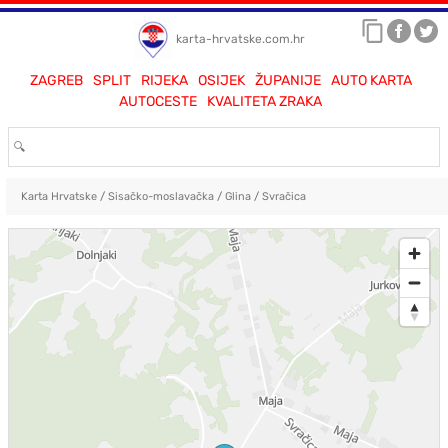
karta-hrvatske.com.hr
ZAGREB
SPLIT
RIJEKA
OSIJEK
ŽUPANIJE
AUTO KARTA
AUTOCESTE
KVALITETA ZRAKA
Karta Hrvatske
/
Sisačko-moslavačka
/
Glina
/
Svračica