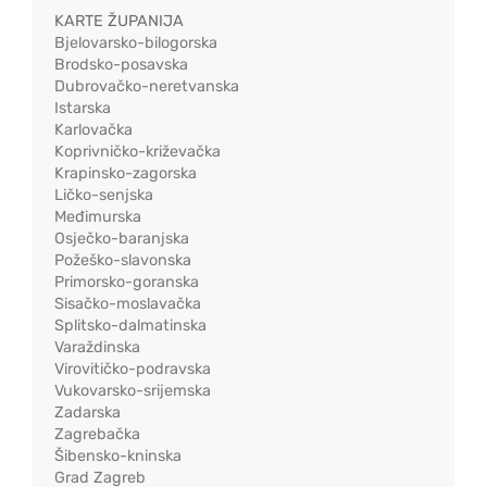
KARTE ŽUPANIJA
Bjelovarsko-bilogorska
Brodsko-posavska
Dubrovačko-neretvanska
Istarska
Karlovačka
Koprivničko-križevačka
Krapinsko-zagorska
Ličko-senjska
Međimurska
Osječko-baranjska
Požeško-slavonska
Primorsko-goranska
Sisačko-moslavačka
Splitsko-dalmatinska
Varaždinska
Virovitičko-podravska
Vukovarsko-srijemska
Zadarska
Zagrebačka
Šibensko-kninska
Grad Zagreb