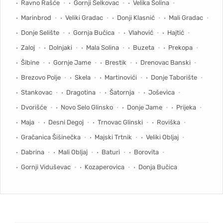
Ravno Rašće
Gornji Selkovac
Velika Solina
Marinbrod
Veliki Gradac
Donji Klasnić
Mali Gradac
Donje Selište
Gornja Bučica
Vlahović
Hajtić
Zaloj
Dolnjaki
Mala Solina
Buzeta
Prekopa
Šibine
Gornje Jame
Brestik
Drenovac Banski
Brezovo Polje
Skela
Martinovići
Donje Taborište
Stankovac
Dragotina
Šatornja
Joševica
Dvorišće
Novo Selo Glinsko
Donje Jame
Prijeka
Maja
Desni Degoj
Trnovac Glinski
Roviška
Gračanica Šišinečka
Majski Trtnik
Veliki Obljaj
Dabrina
Mali Obljaj
Baturi
Borovita
Gornji Viduševac
Kozaperovica
Donja Bučica